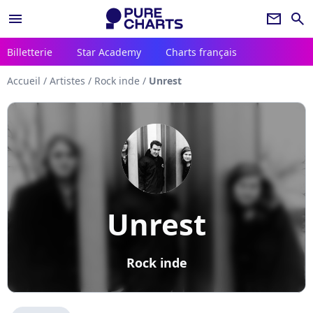
menu
newsletter
search
Billetterie
Star Academy
Charts français
Accueil
/
Artistes
/
Rock inde
/
Unrest
Unrest
Rock inde