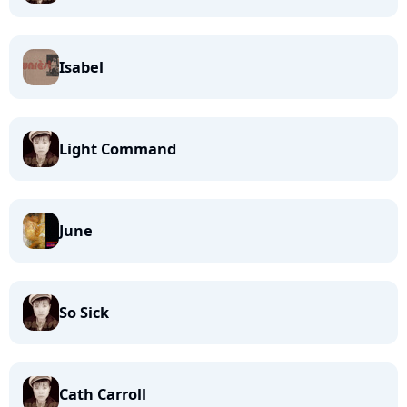
Isabel
Light Command
June
So Sick
Cath Carroll