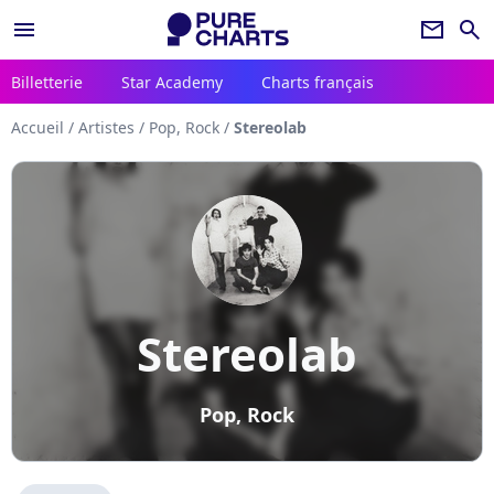
menu
newsletter
search
Billetterie
Star Academy
Charts français
Accueil
/
Artistes
/
Pop, Rock
/
Stereolab
Stereolab
Pop, Rock