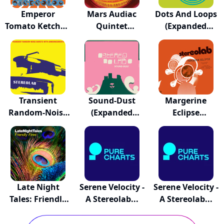
Emperor
Mars Audiac
Dots And Loops
Tomato Ketchup
Quintet
(Expanded
(Expan...
(Expanded...
Edit...
Transient
Sound-Dust
Margerine
Random-Noise
(Expanded
Eclipse
Bursts...
Edition)
(Expanded E...
Late Night
Serene Velocity -
Serene Velocity -
Tales: Friendly
A Stereolab...
A Stereolab...
Fires