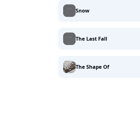
Snow
The Last Fall
The Shape Of