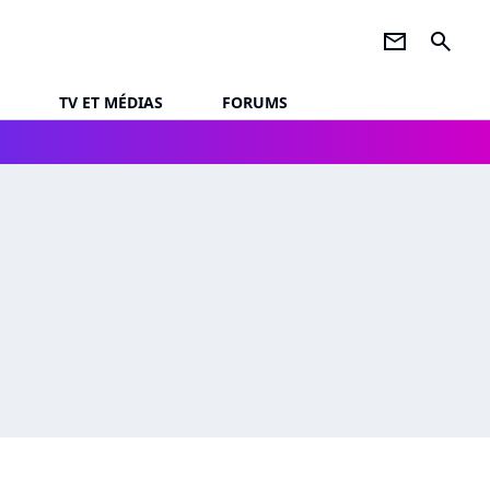
newsletter
search
TV ET MÉDIAS
FORUMS