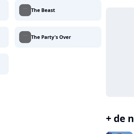
The Beast
The Party's Over
+ de n