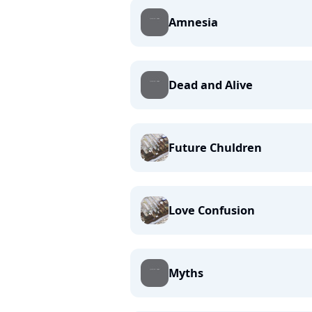
Amnesia
Dead and Alive
Future Chuldren
Love Confusion
Myths