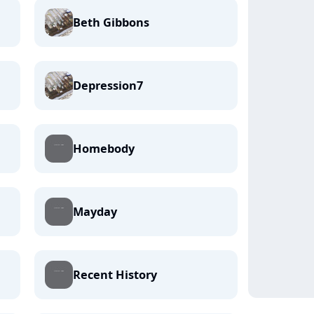
Beth Gibbons
Depression7
Homebody
Mayday
Recent History