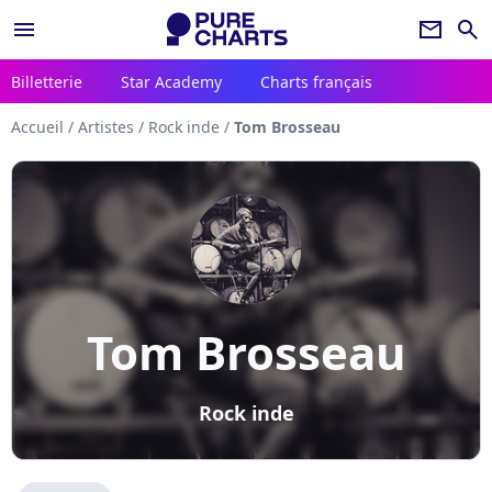
menu
newsletter
search
Billetterie
Star Academy
Charts français
Accueil
/
Artistes
/
Rock inde
/
Tom Brosseau
Tom Brosseau
Rock inde