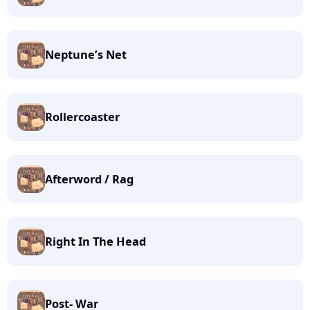
Neptune’s Net
Rollercoaster
Afterword / Rag
Right In The Head
Post- War