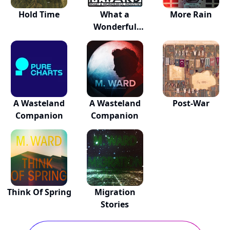
Hold Time
What a
More Rain
Wonderful
Industry
A Wasteland
A Wasteland
Post-War
Companion
Companion
Think Of Spring
Migration
Stories