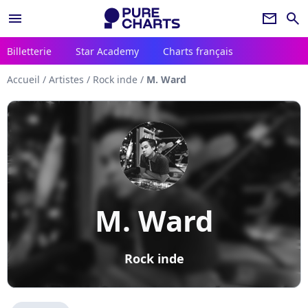
menu
newsletter
search
Billetterie
Star Academy
Charts français
Accueil
/
Artistes
/
Rock inde
/
M. Ward
M. Ward
Rock inde