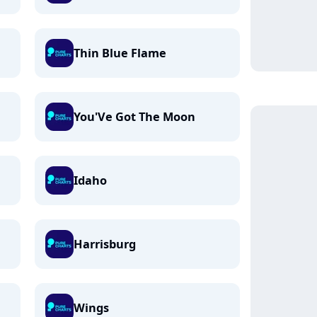
Thin Blue Flame
You'Ve Got The Moon
Idaho
Harrisburg
Wings