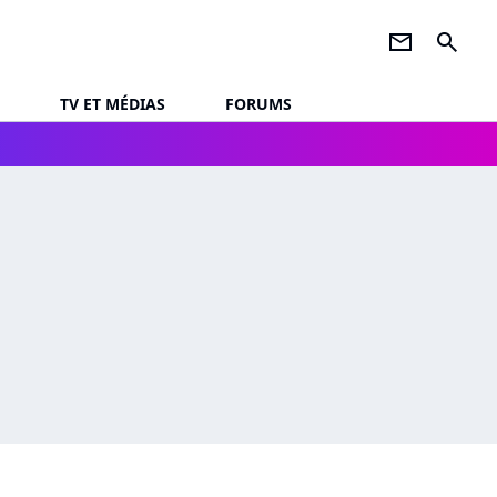
newsletter
search
TV ET MÉDIAS
FORUMS