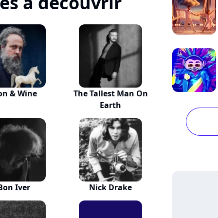
tes à découvrir
on & Wine
The Tallest Man On
Earth
Bon Iver
Nick Drake