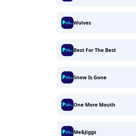
Wolves
Best For The Best
Snow Is Gone
One More Mouth
Me&Jiggs