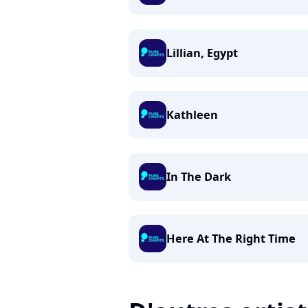
Lillian, Egypt
Kathleen
In The Dark
Here At The Right Time