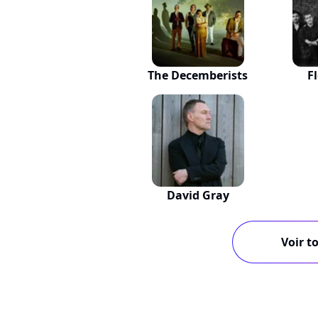
The Decemberists
F
David Gray
Voir to