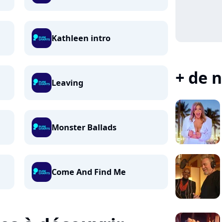
Kathleen intro
+ de n
Leaving
Monster Ballads
Come And Find Me