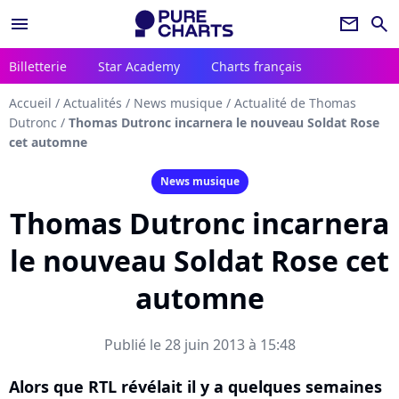
menu
newsletter
search
Billetterie
Star Academy
Charts français
Accueil
/
Actualités
/
News musique
/
Actualité de Thomas
Dutronc
/
Thomas Dutronc incarnera le nouveau Soldat Rose
cet automne
News musique
Thomas Dutronc incarnera
le nouveau Soldat Rose cet
automne
Publié le 28 juin 2013 à 15:48
Alors que RTL révélait il y a quelques semaines