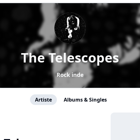
The Telescopes
Rock inde
Artiste
Albums & Singles