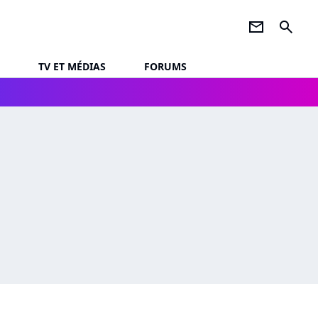
newsletter
search
TV ET MÉDIAS
FORUMS