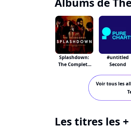
Albums de The
Splashdown:
#untitled
The Complete
Second
Crea...
Voir tous les a
T
Les titres les 