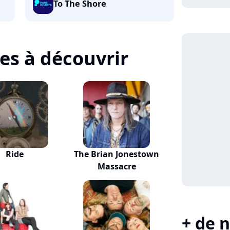
To The Shore
tes à découvrir
Ride
The Brian Jonestown
Massacre
+ de n