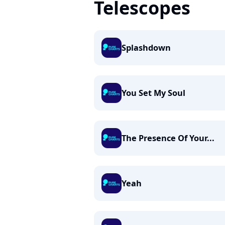
Telescopes
Splashdown
You Set My Soul
The Presence Of Your...
Yeah