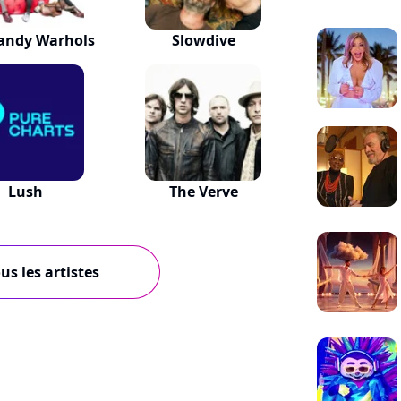
andy Warhols
Slowdive
Lush
The Verve
us les artistes