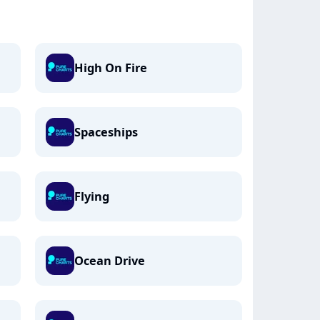
High On Fire
Spaceships
Flying
Ocean Drive