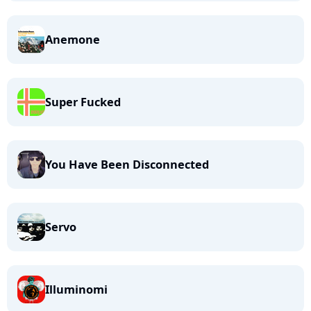
Anemone
Super Fucked
You Have Been Disconnected
Servo
Illuminomi