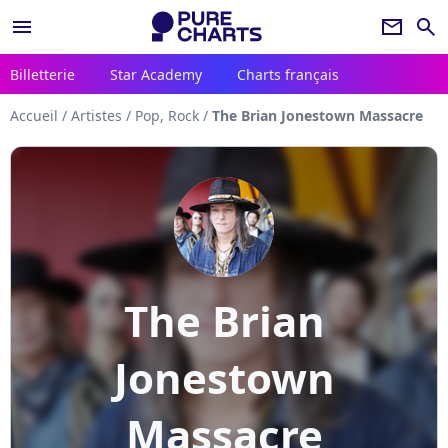
menu
newsletter
search
Billetterie
Star Academy
Charts français
Accueil
/
Artistes
/
Pop, Rock
/
The Brian Jonestown Massacre
The Brian
Jonestown
Massacre