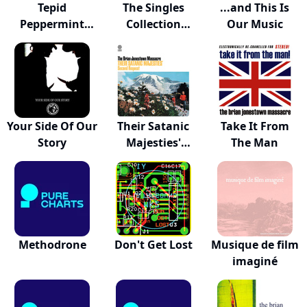
Tepid
The Singles
...and This Is
Peppermint
Collection
Our Music
Wonderland -...
(1992...
Your Side Of Our
Their Satanic
Take It From
Story
Majesties'
The Man
Seco...
Methodrone
Don't Get Lost
Musique de film
imaginé