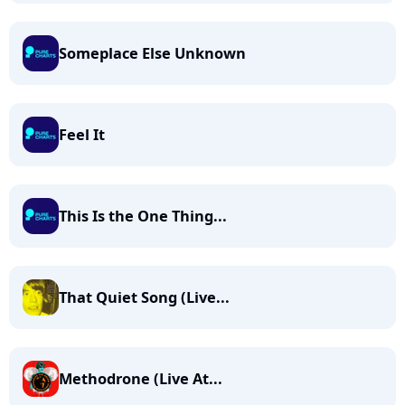
Someplace Else Unknown
Feel It
This Is the One Thing...
That Quiet Song (Live...
Methodrone (Live At...