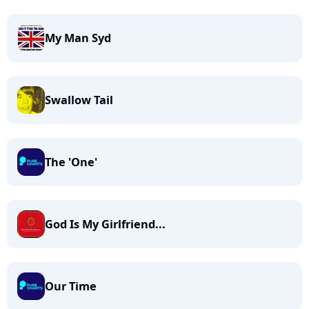
My Man Syd
Swallow Tail
The 'One'
God Is My Girlfriend...
Our Time