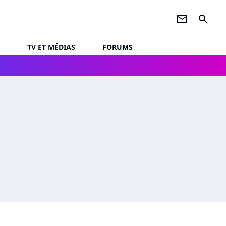
newsletter
search
TV ET MÉDIAS
FORUMS