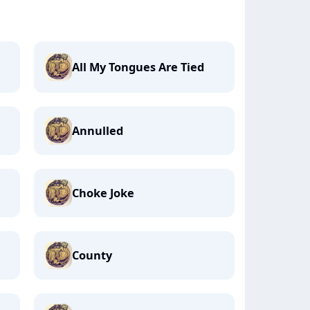
All My Tongues Are Tied
Annulled
Choke Joke
County