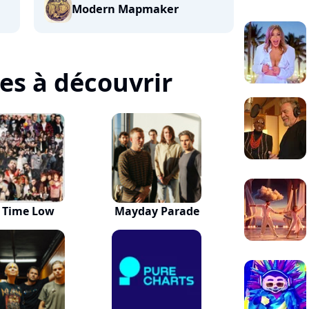
Modern Mapmaker
tes à découvrir
l Time Low
Mayday Parade