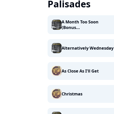
Palisades
A Month Too Soon
(Bonus...
Alternatively Wednesday
As Close As I'll Get
Christmas