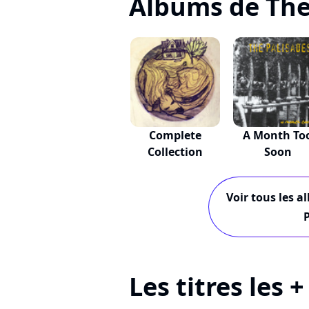
Albums de The
Complete
A Month To
Collection
Soon
Voir tous les a
P
Les titres les 