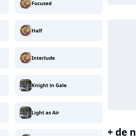
Focused
Half
Interlude
Knight in Gale
Light as Air
+ de n