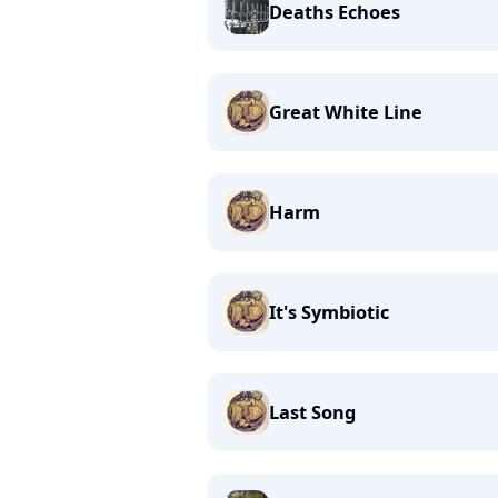
Deaths Echoes
Great White Line
Harm
It's Symbiotic
Last Song