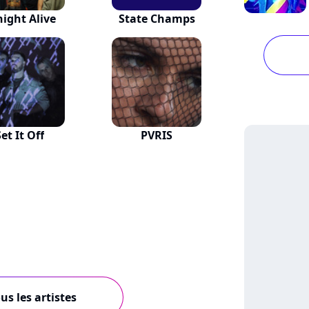
night Alive
State Champs
Set It Off
PVRIS
us les artistes