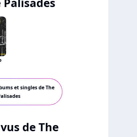
 Palisades
o
lbums et singles de The
alisades
+ vus de The