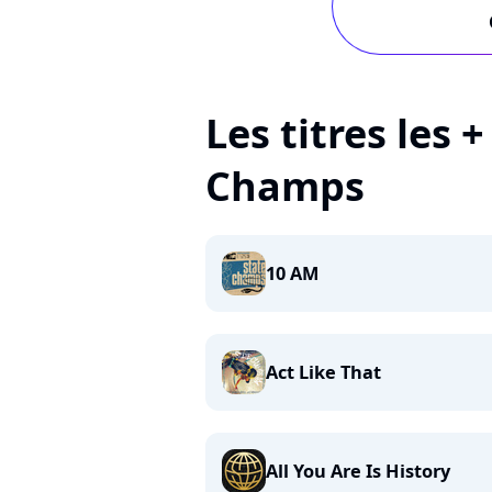
Les titres les 
Champs
10 AM
Act Like That
All You Are Is History