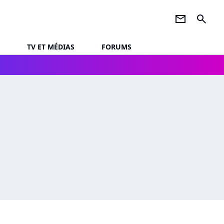
newsletter
search
TV ET MÉDIAS
FORUMS