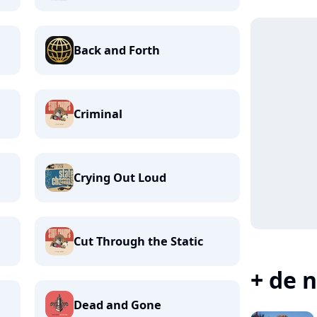
Back and Forth
Criminal
Crying Out Loud
Cut Through the Static
+ de n
Dead and Gone