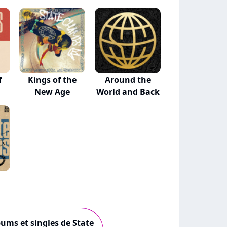
f
Kings of the
Around the
New Age
World and Back
bums et singles de State