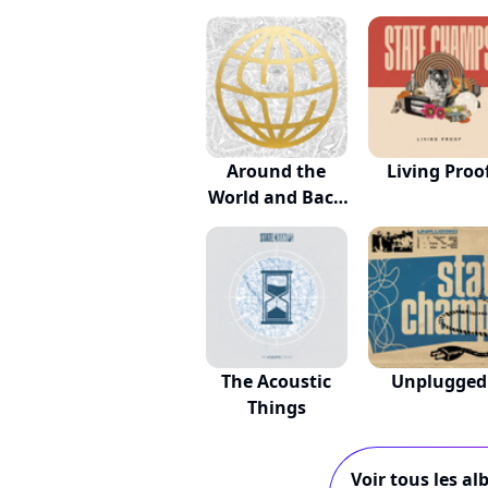
Around the
Living Proo
World and Back
(De...
The Acoustic
Unplugged
Things
Voir tous les al