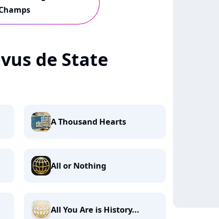
Champs
+ vus de State
A Thousand Hearts
All or Nothing
All You Are is History...