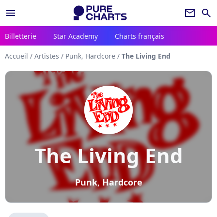
menu
newsletter
search
Billetterie
Star Academy
Charts français
Accueil
/
Artistes
/
Punk, Hardcore
/
The Living End
The Living End
Punk, Hardcore