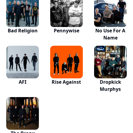
Bad Religion
Pennywise
No Use For A
Name
AFI
Rise Against
Dropkick
Murphys