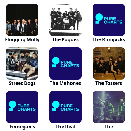
Flogging Molly
The Pogues
The Rumjacks
Street Dogs
The Mahones
The Tossers
Finnegan's
The Real
The