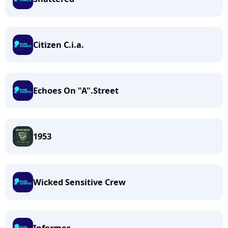
Citizen C.i.a.
Echoes On "A".Street
1953
Wicked Sensitive Crew