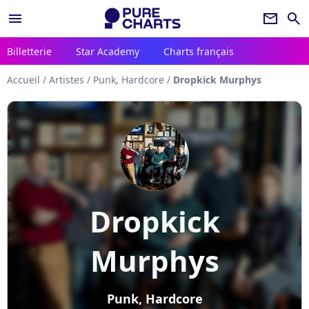
menu
newsletter
search
Billetterie
Star Academy
Charts français
Accueil
/
Artistes
/
Punk, Hardcore
/
Dropkick Murphys
Dropkick
Murphys
Punk, Hardcore