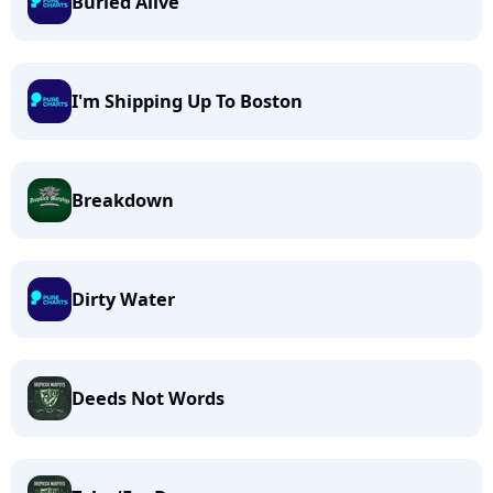
Buried Alive
I'm Shipping Up To Boston
Breakdown
Dirty Water
Deeds Not Words