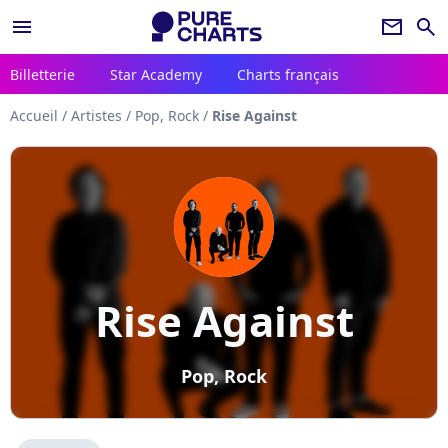
menu
newsletter
search
Billetterie
Star Academy
Charts français
Accueil
/
Artistes
/
Pop, Rock
/
Rise Against
Rise Against
Pop, Rock