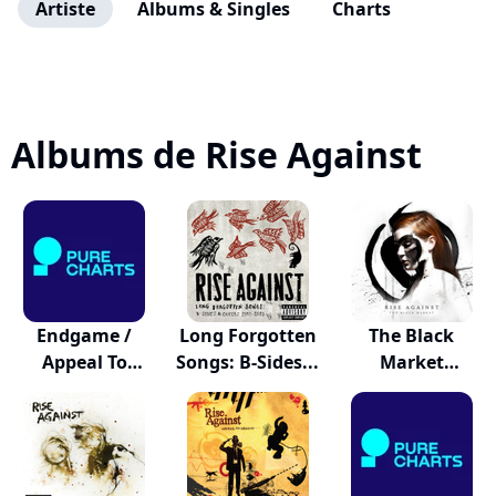
Artiste
Albums & Singles
Charts
Albums de Rise Against
Endgame /
Long Forgotten
The Black
Appeal To
Songs: B-Sides...
Market
Reason /...
(Expanded Ed...