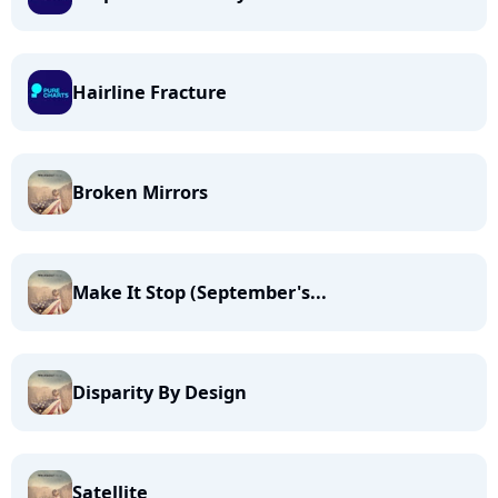
Hairline Fracture
Broken Mirrors
Make It Stop (September's...
Disparity By Design
Satellite