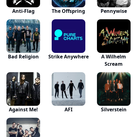
Anti-Flag
The Offspring
Pennywise
Bad Religion
Strike Anywhere
A Wilhelm
Scream
Against Me!
AFI
Silverstein