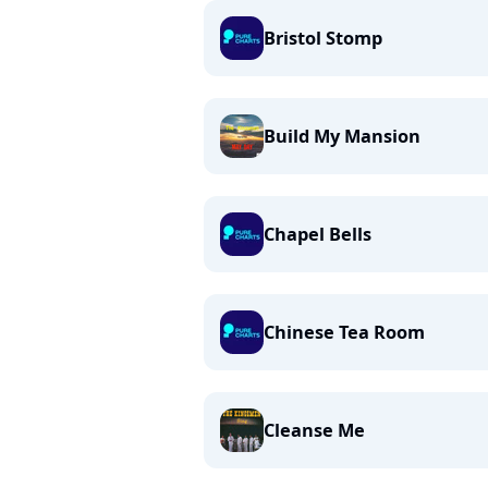
Bristol Stomp
Build My Mansion
Chapel Bells
Chinese Tea Room
Cleanse Me