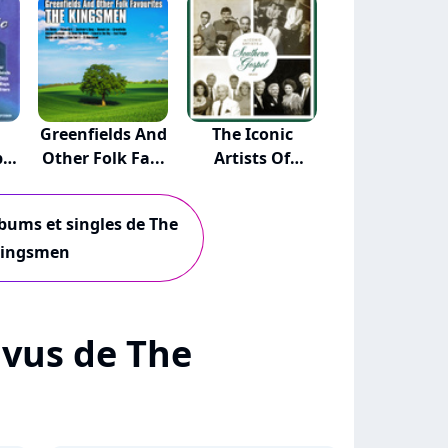
Greenfields And
The Iconic
pel
Other Folk Fa...
Artists Of
Souther...
lbums et singles de The
ingsmen
+ vus de The