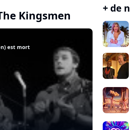
+ de n
e The Kingsmen
n) est mort