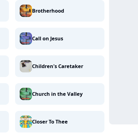
Brotherhood
Call on Jesus
Children's Caretaker
Church in the Valley
Closer To Thee