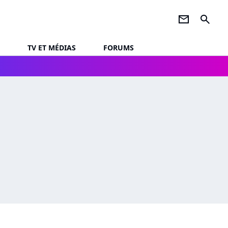
newsletter
search
TV ET MÉDIAS
FORUMS