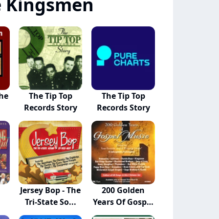
e Kingsmen
The
The Tip Top
The Tip Top
Records Story
Records Story
Jersey Bop - The
200 Golden
Tri-State So...
Years Of Gospel
Mu...