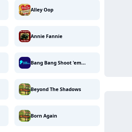
Alley Oop
Annie Fannie
Bang Bang Shoot 'em...
Beyond The Shadows
Born Again