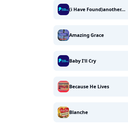
(i Have Found)another...
Amazing Grace
Baby I'll Cry
Because He Lives
Blanche