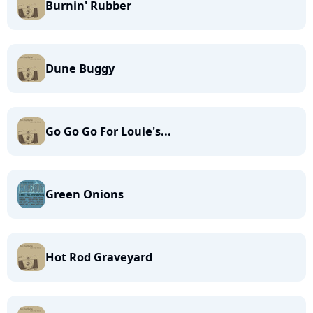
Burnin' Rubber
Dune Buggy
Go Go Go For Louie's...
Green Onions
Hot Rod Graveyard