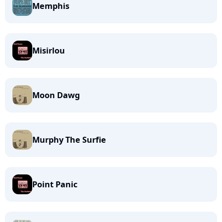
Memphis
Misirlou
Moon Dawg
Murphy The Surfie
Point Panic