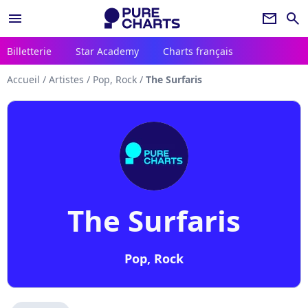
menu
newsletter
search
Billetterie
Star Academy
Charts français
Accueil
/
Artistes
/
Pop, Rock
/
The Surfaris
The Surfaris
Pop, Rock