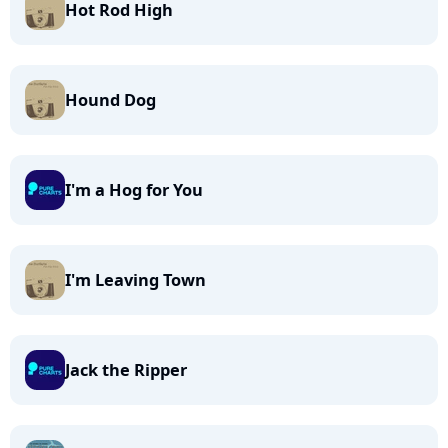
Hot Rod High
Hound Dog
I'm a Hog for You
I'm Leaving Town
Jack the Ripper