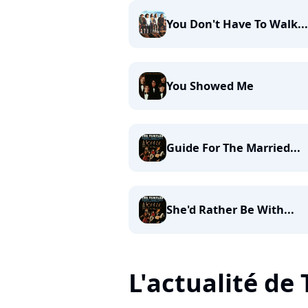
You Don't Have To Walk...
You Showed Me
Guide For The Married...
She'd Rather Be With...
L'actualité de 