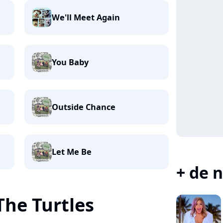
We'll Meet Again
You Baby
Outside Chance
Let Me Be
+ de n
The Turtles