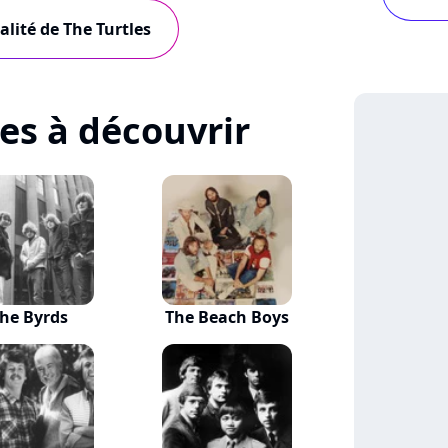
alité de The Turtles
tes à découvrir
he Byrds
The Beach Boys