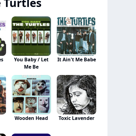
 Turtles
es
You Baby / Let
It Ain't Me Babe
Me Be
p
Wooden Head
Toxic Lavender