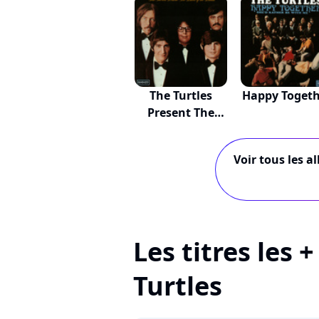
The Turtles
Happy Togeth
Present The
Battl...
Voir tous les a
Les titres les 
Turtles