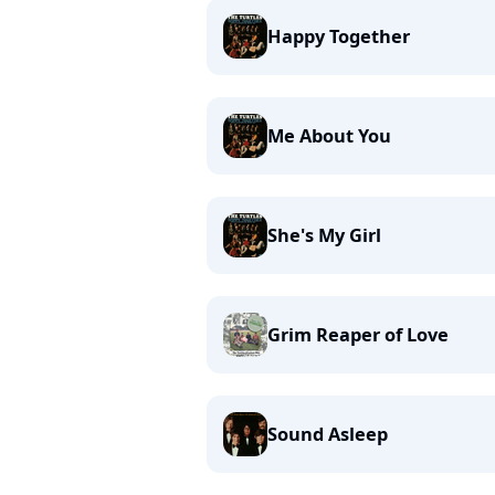
Happy Together
Me About You
She's My Girl
Grim Reaper of Love
Sound Asleep