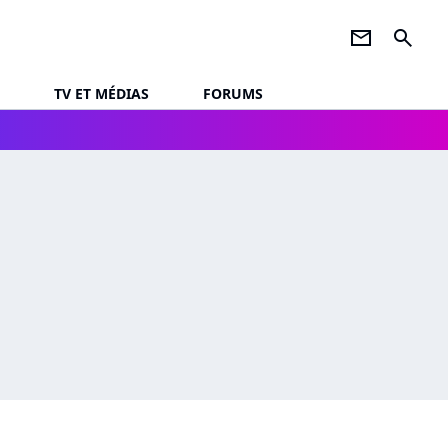
newsletter
search
TV ET MÉDIAS
FORUMS