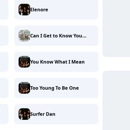
Elenore
Can I Get to Know You...
You Know What I Mean
Too Young To Be One
Surfer Dan