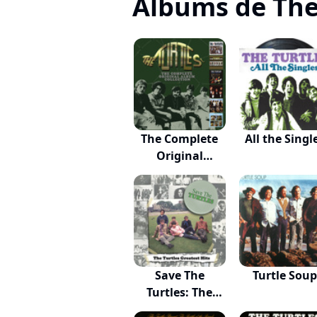
Albums de The
The Complete
All the Singl
Original
Albums...
Save The
Turtle Sou
Turtles: The
Turtle...