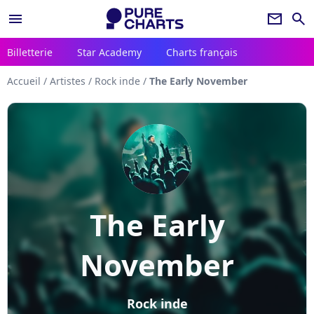
menu
newsletter
search
Billetterie
Star Academy
Charts français
Accueil
/
Artistes
/
Rock inde
/
The Early November
The Early
November
Rock inde