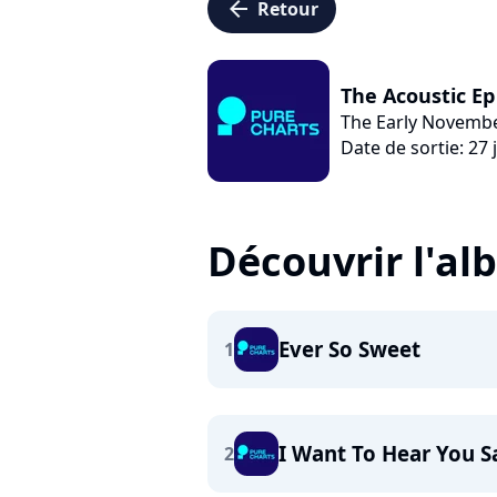
arrow_left
Retour
The Acoustic Ep
The Early Novemb
Date de sortie: 27 
Découvrir l'a
Ever So Sweet
1
I Want To Hear You S
2