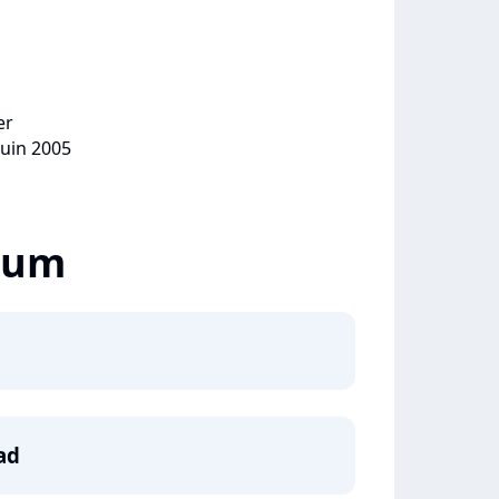
er
juin 2005
lbum
ad