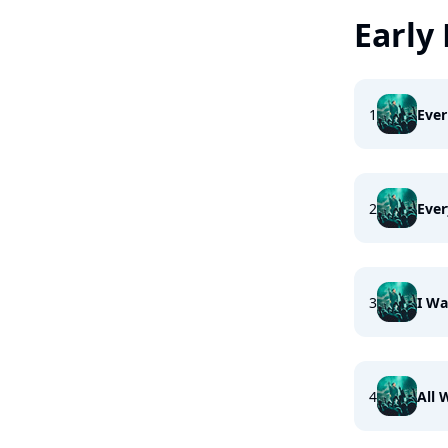
Early
1
Ever
2
Ever
3
I Wa
4
All 