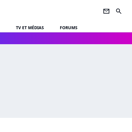
newsletter
search
TV ET MÉDIAS
FORUMS