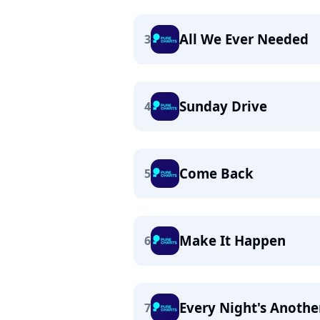
All We Ever Needed
3
Sunday Drive
4
Come Back
5
Make It Happen
6
Every Night's Anothe
7