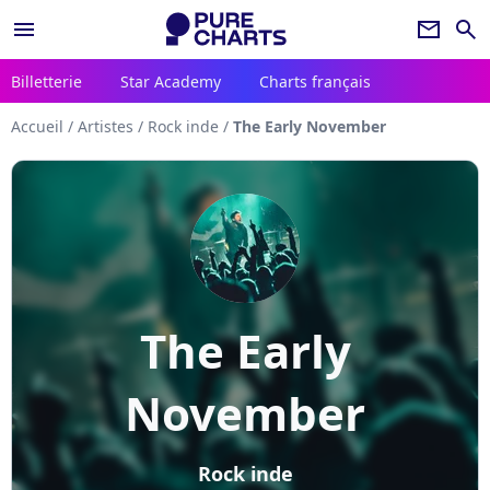
menu
newsletter
search
Billetterie
Star Academy
Charts français
Accueil
/
Artistes
/
Rock inde
/
The Early November
The Early
November
Rock inde