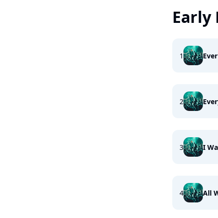
Early
1
Ever
2
Ever
3
I Wa
4
All 