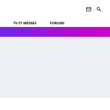
newsletter
search
TV ET MÉDIAS
FORUMS