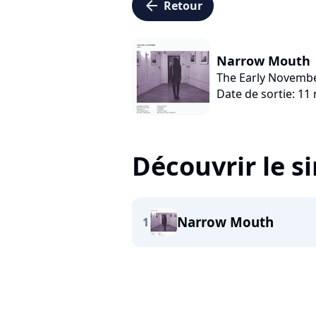
arrow_left
Retour
Narrow Mouth
The Early Novemb
Date de sortie: 11
Découvrir le s
Narrow Mouth
1