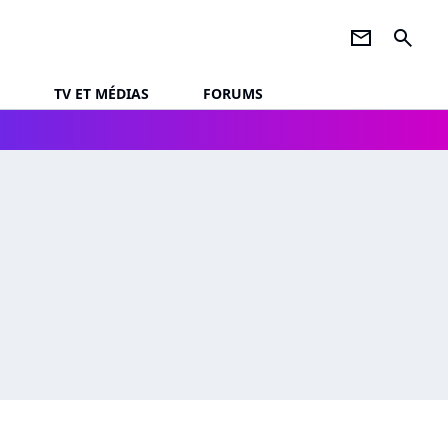
newsletter
search
TV ET MÉDIAS
FORUMS