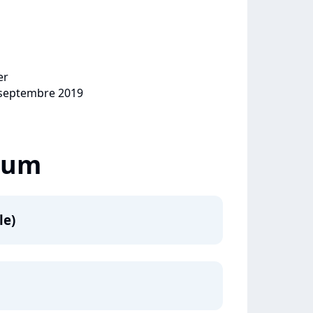
er
0 septembre 2019
lbum
le)