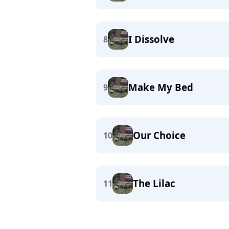
I Dissolve
8
Make My Bed
9
Our Choice
10
The Lilac
11