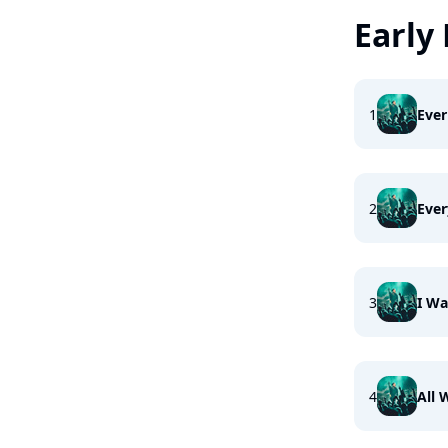
Early
1
Ever
2
Ever
3
I Wa
4
All 