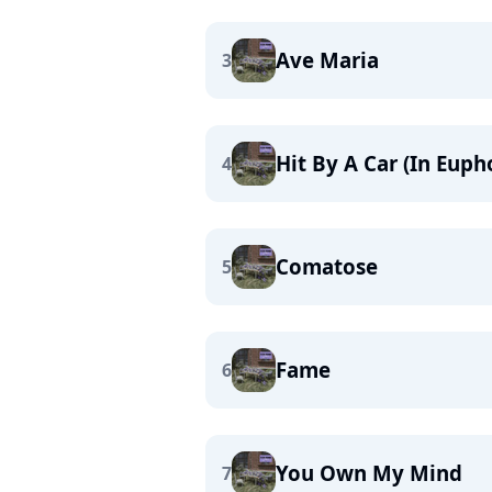
Ave Maria
3
Hit By A Car (In Euph
4
Comatose
5
Fame
6
You Own My Mind
7