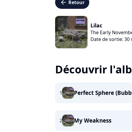
arrow_left
Retour
Lilac
The Early Novemb
Date de sortie: 3
Découvrir l'a
Perfect Sphere (Bubb
1
My Weakness
2