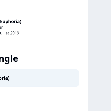
 Euphoria)
er
uillet 2019
ingle
oria)