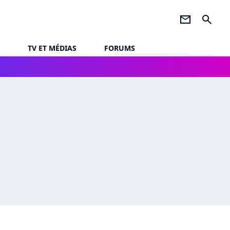
newsletter
search
TV ET MÉDIAS
FORUMS