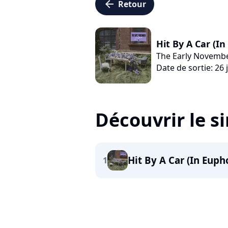
arrow_left
Retour
Hit By A Car (In
The Early Novemb
Date de sortie: 26 j
Découvrir le s
Hit By A Car (In Euph
1