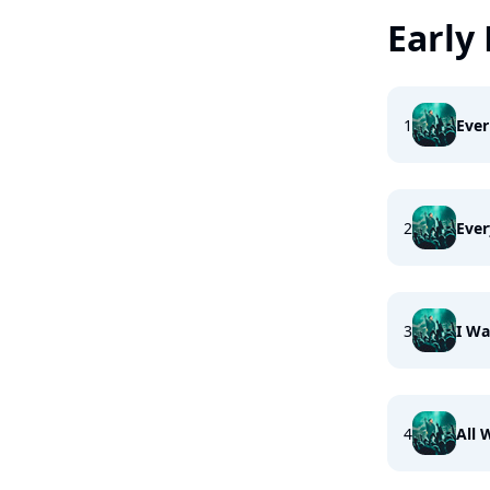
Early
1
Ever
2
Ever
3
I Wa
4
All 