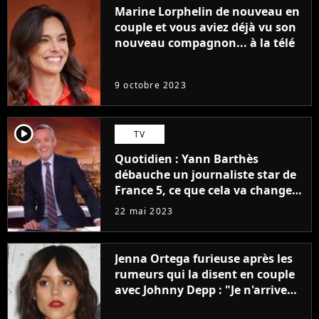
Marine Lorphelin de nouveau en
couple et vous aviez déjà vu son
nouveau compagnon... à la télé
9 octobre 2023
player2
TV
Quotidien : Yann Barthès
débauche un journaliste star de
France 5, ce que cela va changer
à la rentrée
22 mai 2023
Jenna Ortega furieuse après les
rumeurs qui la disent en couple
avec Johnny Depp : "Je n'arrive
même pas..."