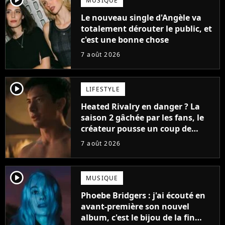
MUSIQUE
Le nouveau single d'Angèle va
totalement dérouter le public, et
c'est une bonne chose
7 août 2026
player2
LIFESTYLE
Heated Rivalry en danger ? La
saison 2 gâchée par les fans, le
créateur pousse un coup de
gueule
7 août 2026
player2
MUSIQUE
Phoebe Bridgers : j'ai écouté en
avant-première son nouvel
album, c'est le bijou de la fin