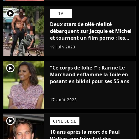
player2
TV
Deux stars de télé-réalité
débarquent sur Jacquie et Michel
et tournent un film porno : les
premières images du tournage
19 juin 2023
(exclu)
player2
"Ce corps de folie !" : Karine Le
Marchand enflamme la Toile en
posant en bikini pour ses 55 ans
17 août 2023
player2
CINÉ SÉRIE
10 ans après la mort de Paul
Walker, son frère fait des