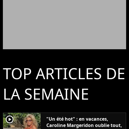
TOP ARTICLES DE
LA SEMAINE
player2
"Un été hot" : en vacances,
Caroline Margeridon oublie tout,