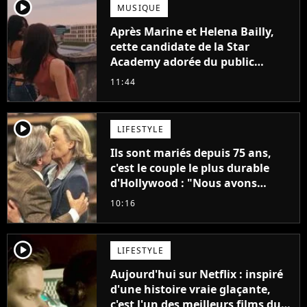
player2
MUSIQUE
Après Marine et Helena Bailly,
cette candidate de la Star
Academy adorée du public
annonce son premier album,
11:44
"C'est tellement puissant"
player2
LIFESTYLE
Ils sont mariés depuis 75 ans,
c'est le couple le plus durable
d'Hollywood : "Nous avons
avancé jour après jour, et les
10:16
jours se sont transformés en
décennies"
player2
LIFESTYLE
Aujourd'hui sur Netflix : inspiré
d'une histoire vraie glaçante,
c'est l'un des meilleurs films du