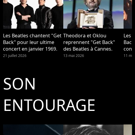
Les Beatles chantent "Get
Theodora et Oklou
Les 
Back" pour leur ultime
reprennent "Get Back"
Back
concert en janvier 1969.
des Beatles à Cannes.
conce
21 juillet 2026
13 mai 2026
11 mai
SON
ENTOURAGE