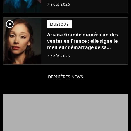
d'été
7 août 2026
player2
MUSIQUE
Ariana Grande numéro un des
ventes en France : elle signe le
meilleur démarrage de sa
carrière avec son album Petal
7 août 2026
DERNIÈRES NEWS