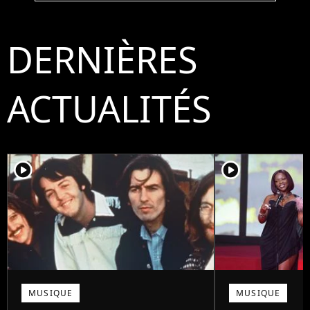
DERNIÈRES
ACTUALITÉS
player2
player2
MUSIQUE
MUSIQUE