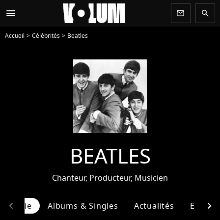
menu
newsletter
search
Accueil
Célébrités
Beatles
BEATLES
Chanteur, Producteur, Musicien
chevron_left
chevron_right
ographie
Albums & Singles
Actualités
Entour