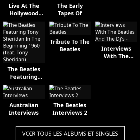
Live At The
The Early
Hollywood
Tapes Of
Bowl
Tribute To The
Interviews
Beatles
With The
Beatles And
The Beatles
The Dj's -
Featuring
Tony Sheridan
In The
Beginning
Australian
The Beatles
1960 (feat.
Interviews
Interviews 2
Tony
Sheridan)
VOIR TOUS LES ALBUMS ET SINGLES