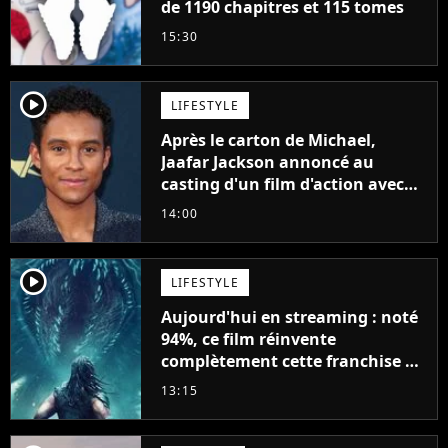
de 1190 chapitres et 115 tomes
15:30
player2
LIFESTYLE
Après le carton de Michael,
Jaafar Jackson annoncé au
casting d'un film d'action avec
Will Smith
14:00
player2
LIFESTYLE
Aujourd'hui en streaming : noté
94%, ce film réinvente
complètement cette franchise de
science-fiction vieille de 40 ans
13:15