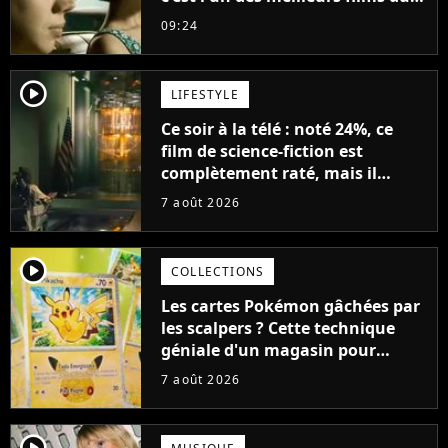
21ème siècle
09:24
player2
LIFESTYLE
Ce soir à la télé : noté 24%, ce
film de science-fiction est
complètement raté, mais il
aurait pu être encore pire à
7 août 2026
cause de son acteur
player2
COLLECTIONS
Les cartes Pokémon gâchées par
les scalpers ? Cette technique
géniale d'un magasin pour
ruiner les revendeurs
7 août 2026
player2