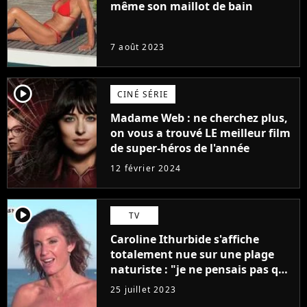
même son maillot de bain
7 août 2023
player2
CINÉ SÉRIE
Madame Web : ne cherchez plus,
on vous a trouvé LE meilleur film
de super-héros de l'année
12 février 2024
player2
TV
Caroline Ithurbide s'affiche
totalement nue sur une plage
naturiste : "je ne pensais pas que
j'arriverais à le faire..."
25 juillet 2023