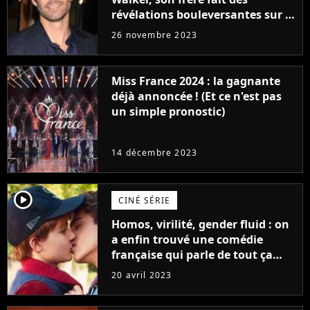
révélations bouleversantes sur la
réaction des acteurs de Fast and
26 novembre 2023
Furious
Miss France 2024 : la gagnante
déjà annoncée ! (Et ce n'est pas
un simple pronostic)
14 décembre 2023
player2
CINÉ SÉRIE
Homos, virilité, gender fluid : on
a enfin trouvé une comédie
française qui parle de tout ça
sans être super ringarde
20 avril 2023