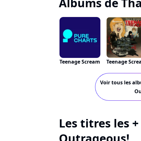
Albums de Tha
Teenage Scream
Teenage Scr
Voir tous les al
Ou
Les titres les 
Outrageous!