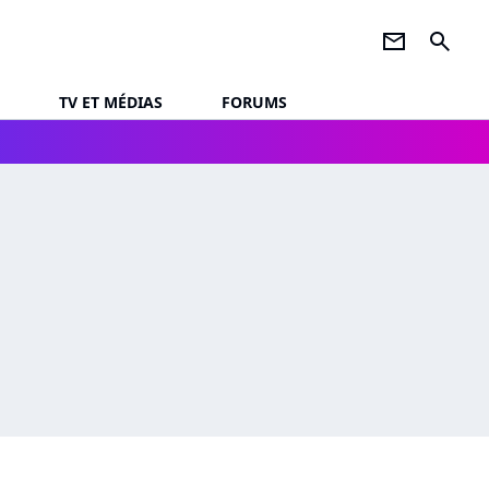
newsletter
search
TV ET MÉDIAS
FORUMS