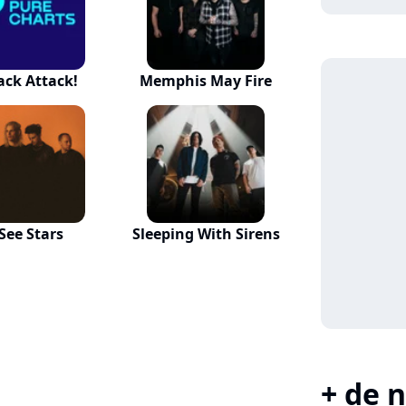
ack Attack!
Memphis May Fire
 See Stars
Sleeping With Sirens
+ de n