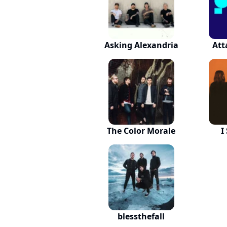
Asking Alexandria
Att
The Color Morale
I
blessthefall