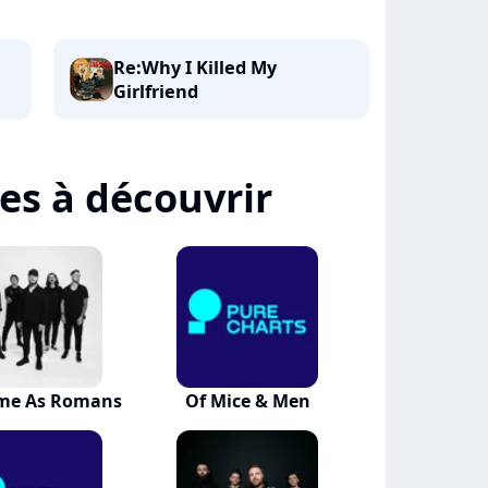
Re:Why I Killed My
Girlfriend
tes à découvrir
me As Romans
Of Mice & Men