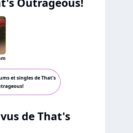
t's Outrageous!
eam
bums et singles de That's
trageous!
+ vus de That's