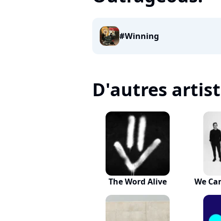
#Winning
D'autres artis
The Word Alive
We Ca