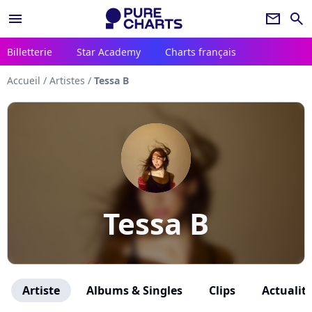
menu
newsletter
search
Billetterie
Star Academy
Charts français
Accueil
/
Artistes
/
Tessa B
Tessa B
Artiste
Albums & Singles
Clips
Actualit