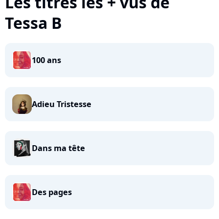
Les titres les + vus de
Tessa B
100 ans
Adieu Tristesse
Dans ma tête
Des pages