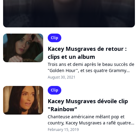
Clip
Kacey Musgraves de retour :
clips et un album
Trois ans et demi après le beau succès de
"Golden Hour", et ses quatre Grammy
Awards, Kacey Musgraves sera de retour
August 30, 2021
le 10 septembre prochain avec son...
Clip
Kacey Musgraves dévoile clip
"Rainbow"
Chanteuse américaine mêlant pop et
country, Kacey Musgraves a raflé quatre
Grammy Awards il y a quelques jours
February 15, 2019
pour son dernier album "Golden Hour".