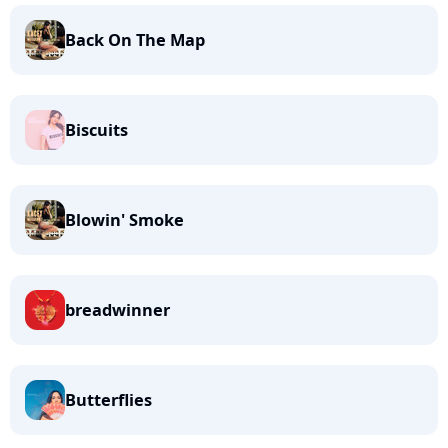
Back On The Map
Biscuits
Blowin' Smoke
breadwinner
Butterflies