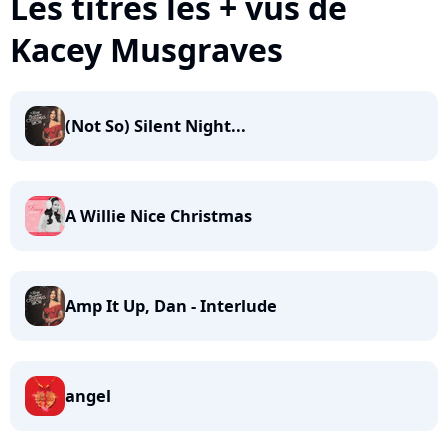
Les titres les + vus de
Kacey Musgraves
(Not So) Silent Night...
A Willie Nice Christmas
Amp It Up, Dan - Interlude
angel