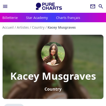
menu
newsletter
search
Billetterie
Star Academy
Charts français
Accueil
/
Artistes
/
Country
/
Kacey Musgraves
Kacey Musgraves
Country