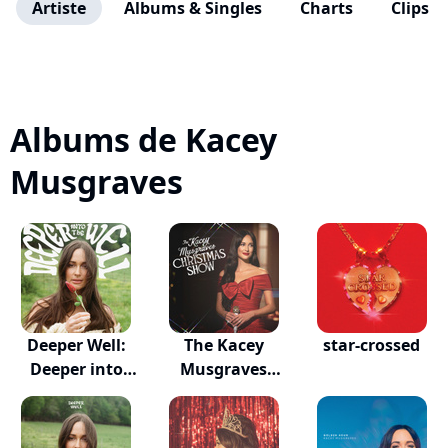
Artiste
Albums & Singles
Charts
Clips
Albums de Kacey
Musgraves
Deeper Well:
The Kacey
star-crossed
Deeper into
Musgraves
the...
Christmas...