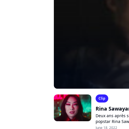
Clip
Rina Sawayam
Deux ans après s
popstar Rina Saw
ravageur annonç
June 18, 2022