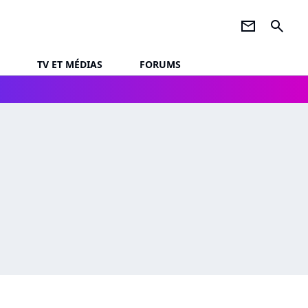
newsletter
search
TV ET MÉDIAS
FORUMS