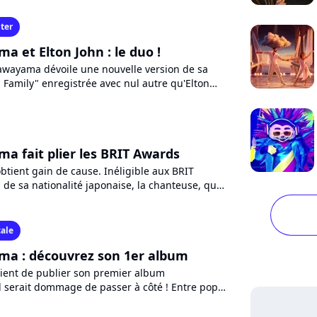
ter
a et Elton John : le duo !
Sawayama dévoile une nouvelle version de sa
Family" enregistrée avec nul autre qu'Elton
e joli duo au...
a fait plier les BRIT Awards
tient gain de cause. Inéligible aux BRIT
de sa nationalité japonaise, la chanteuse, qui
au Royaume-Uni,...
ale
ma : découvrez son 1er album
ient de publier son premier album
l serait dommage de passer à côté ! Entre pop,
tro, la chanteuse fait...