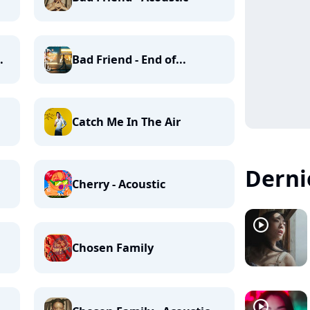
.
Bad Friend - End of...
Catch Me In The Air
Dernie
Cherry - Acoustic
player2
Chosen Family
player2