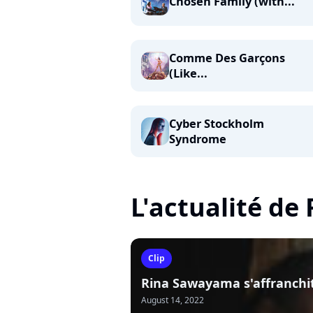
Chosen Family (with...
Comme Des Garçons
(Like...
Cyber Stockholm
Syndrome
L'actualité d
Clip
Rina Sawayama s'affranchit
August 14, 2022