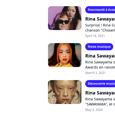
Nouveauté à écou
Rina Sawayam
Surprise ! Rina 
chanson "Chosen 
John. Découvrez c
April 18, 2021
News musique
Rina Sawayam
Rina Sawayama ob
Awards en raison 
a toujours vécu 
March 3, 2021
Découverte music
Rina Sawaya
Rina Sawayama v
"SAWAYAMA", et i
métal, R&B et élec
May 3, 2020