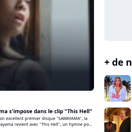
+ de n
a s'impose dans le clip "This Hell"
on excellent premier disque "SAWAYAMA", la
ayama revient avec "This Hell", un hymne pop
ant son deuxième...