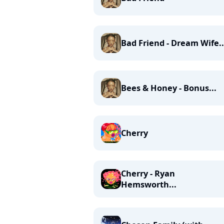
Bad Friend - Dream Wife..
Bees & Honey - Bonus...
Cherry
Cherry - Ryan
Hemsworth...