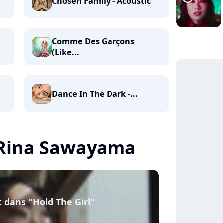
Chosen Family - Acoustic
Comme Des Garçons
(Like...
Dance In The Dark -...
e Rina Sawayama
 dans "Hold The Girl"