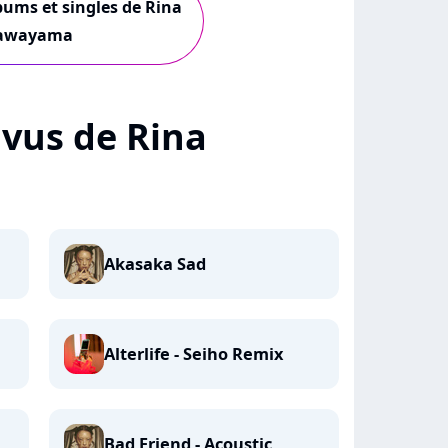
lbums et singles de Rina
awayama
+ vus de Rina
Akasaka Sad
Alterlife - Seiho Remix
Bad Friend - Acoustic