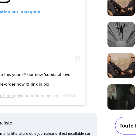
cation sur Instagram
e this year 🌱 our new ‘seeds of love’
re-order now 🤘 link in bio
r Fears
(@tearsforfearsmusic) le
19 Août 2020 à 6 :07 PDT
naliste
Toute l
 la littérature et le journalisme, il est incollable sur