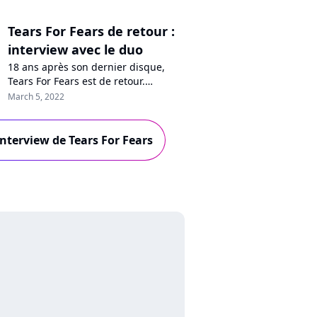
Tears For Fears de retour :
interview avec le duo
18 ans après son dernier disque,
Tears For Fears est de retour.
Surmontant les difficiles épreuves de
March 5, 2022
la vie, le duo phare des années 80 a
retrouvé l'inspiration sur son nouvel
album, le très convaincant "The
'interview de Tears For Fears
Tipping Point". Dans la suite d'un
hôtel parisien, Curt Smith et Roland
Orzabal nous ont révélé le...