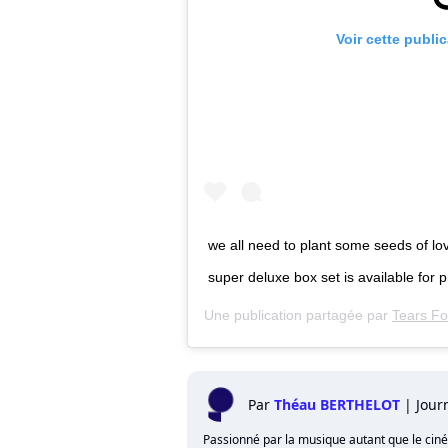
Voir cette publi
we all need to plant some seeds of lov
super deluxe box set is available for p
Une publication partagée par
Tears Fo
Par
Théau BERTHELOT
|
Jour
Passionné par la musique autant que le cinéma,