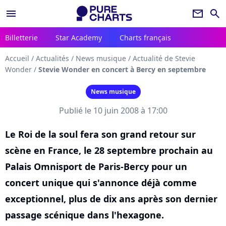
menu
newsletter
search
Billetterie
Star Academy
Charts français
Accueil
/
Actualités
/
News musique
/
Actualité de Stevie
Wonder
/
Stevie Wonder en concert à Bercy en septembre
News musique
Publié le 10 juin 2008 à 17:00
Le Roi de la soul fera son grand retour sur
scène en France, le 28 septembre prochain au
Palais Omnisport de Paris-Bercy pour un
concert unique qui s'annonce déjà comme
exceptionnel, plus de dix ans après son dernier
passage scénique dans l'hexagone.