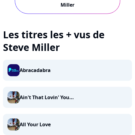
Miller
Les titres les + vus de
Steve Miller
Abracadabra
Ain't That Lovin' You...
All Your Love