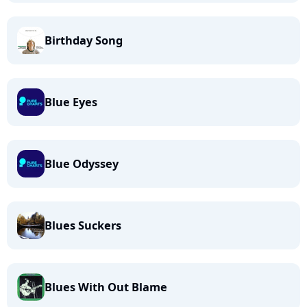
Birthday Song
Blue Eyes
Blue Odyssey
Blues Suckers
Blues With Out Blame