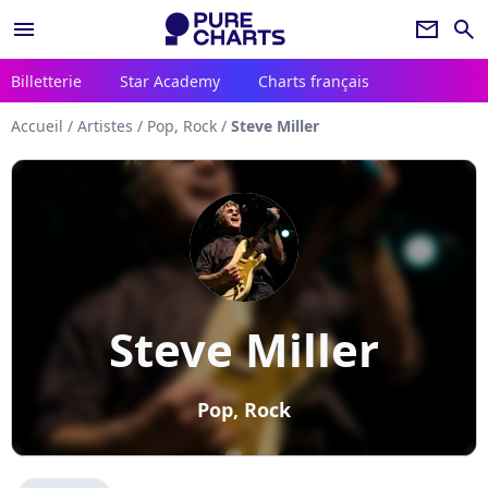
menu
newsletter
search
Billetterie
Star Academy
Charts français
Accueil
/
Artistes
/
Pop, Rock
/
Steve Miller
Steve Miller
Pop, Rock