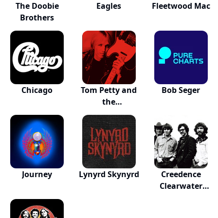
The Doobie
Eagles
Fleetwood Mac
Brothers
Chicago
Tom Petty and
Bob Seger
the
Heartbreakers
Journey
Lynyrd Skynyrd
Creedence
Clearwater
Revival