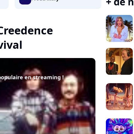
+ de n
 Creedence
vival
 populaire en streaming !