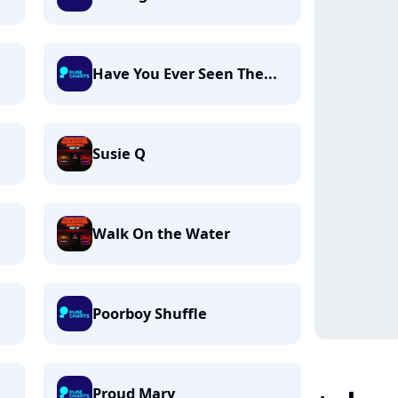
Have You Ever Seen The...
Susie Q
Walk On the Water
Poorboy Shuffle
Proud Mary