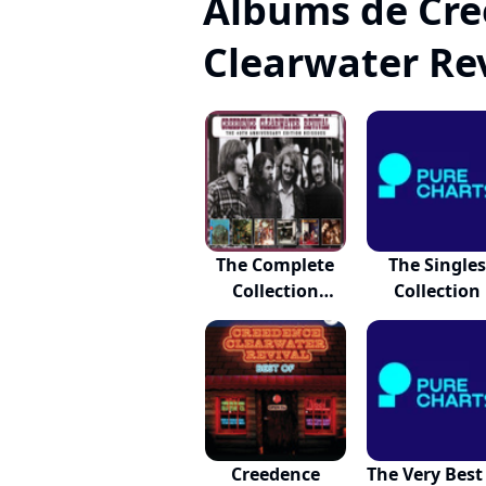
Albums de Cr
Clearwater Re
The Complete
The Singles
Collection
Collection
(digi...
Creedence
The Very Best