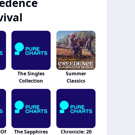
eedence
vival
The Singles
Summer
Collection
Classics
 Of
The Sapphires
Chronicle: 20