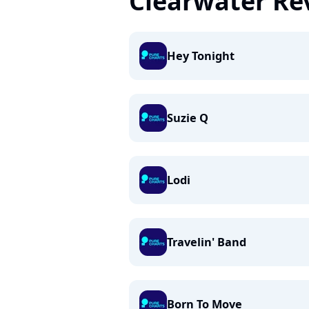
Clearwater Re
Hey Tonight
Suzie Q
Lodi
Travelin' Band
Born To Move