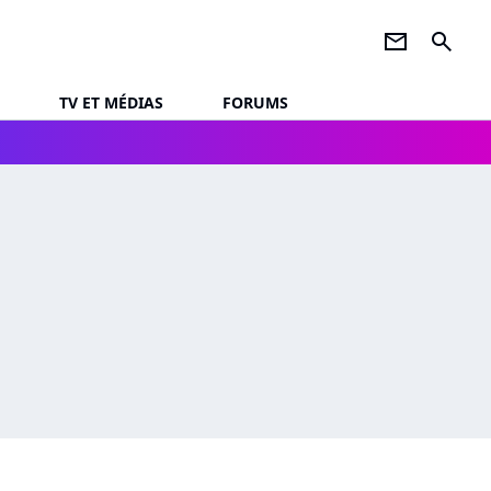
newsletter
search
TV ET MÉDIAS
FORUMS