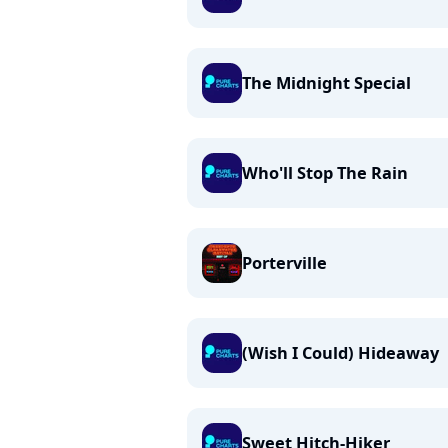
The Midnight Special
Who'll Stop The Rain
Porterville
(Wish I Could) Hideaway
Sweet Hitch-Hiker