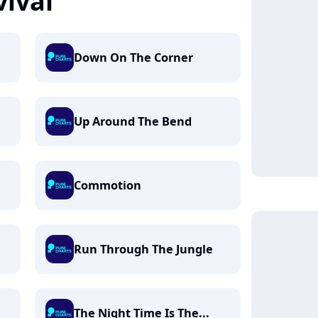
vival
Down On The Corner
Up Around The Bend
Commotion
Run Through The Jungle
The Night Time Is The...