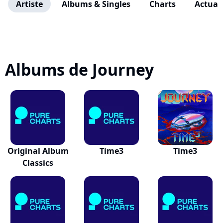
Artiste
Albums & Singles
Charts
Actuali
Albums de Journey
Original Album
Time3
Time3
Classics