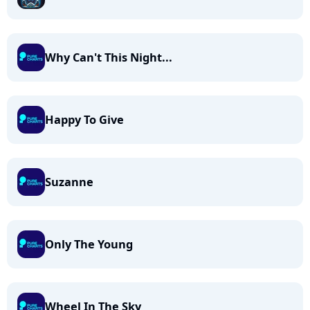
Why Can't This Night...
Happy To Give
Suzanne
Only The Young
Wheel In The Sky