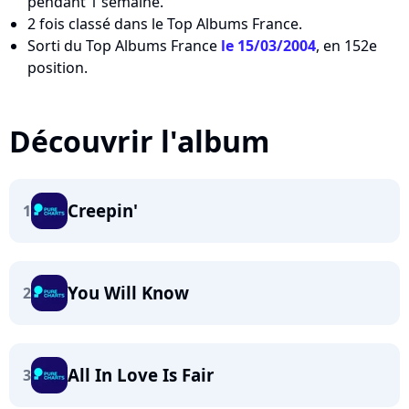
pendant 1 semaine.
2 fois classé dans le Top Albums France.
Sorti du Top Albums France
le 15/03/2004
, en 152e
position.
Découvrir l'album
Creepin'
1
You Will Know
2
All In Love Is Fair
3