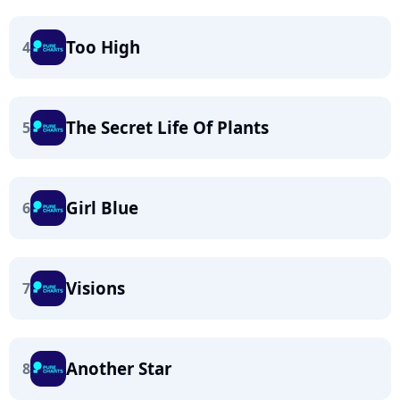
Too High
4
The Secret Life Of Plants
5
Girl Blue
6
Visions
7
Another Star
8