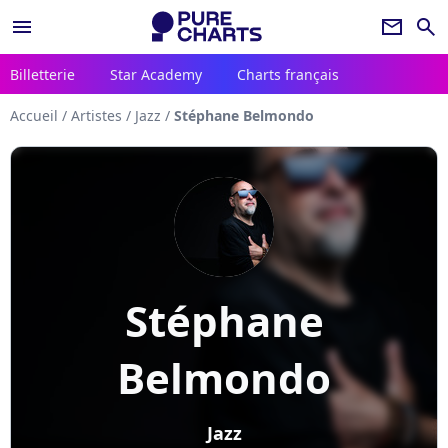
menu
newsletter
search
Billetterie
Star Academy
Charts français
Accueil
/
Artistes
/
Jazz
/
Stéphane Belmondo
Stéphane
Belmondo
Jazz