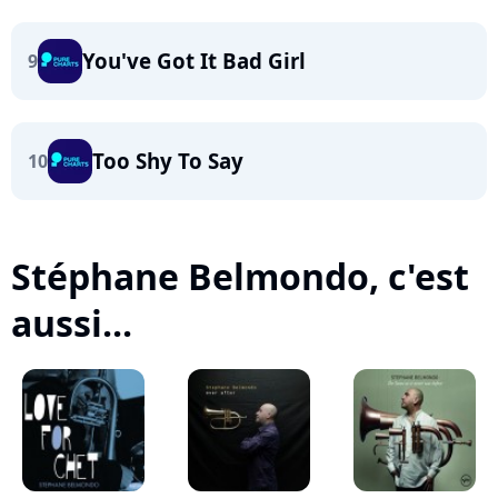
You've Got It Bad Girl
9
Too Shy To Say
10
Stéphane Belmondo, c'est
aussi...