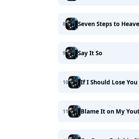
Seven Steps to Heav
8
Say It So
9
If I Should Lose You
10
Blame It on My You
11