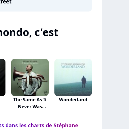
treet
ondo, c'est
The Same As It
Wonderland
Never Was
Before
ts dans les charts de Stéphane