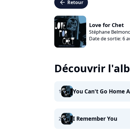
arrow_left
Retour
Love for Chet
Stéphane Belmon
Date de sortie: 6 a
Découvrir l'a
You Can't Go Home A
1
I Remember You
2