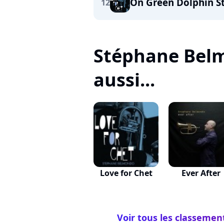
On Green Dolphin S
12
Stéphane Belm
aussi...
Love for Chet
Ever After
Voir tous les classemen