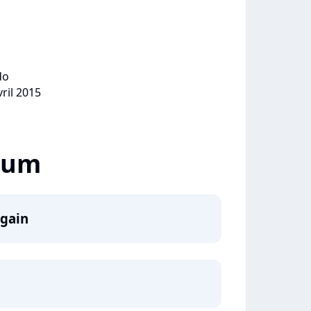
do
vril 2015
lbum
gain