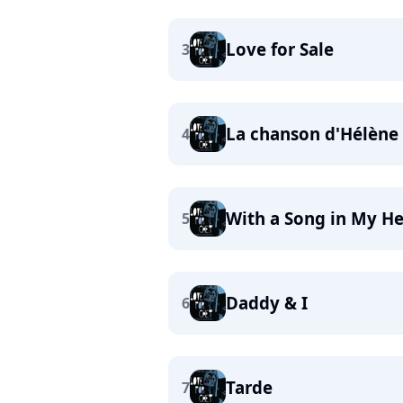
Love for Sale
3
La chanson d'Hélène
4
With a Song in My He
5
Daddy & I
6
Tarde
7