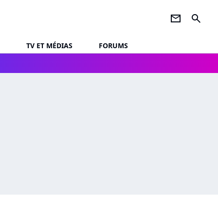
newsletter
search
TV ET MÉDIAS
FORUMS