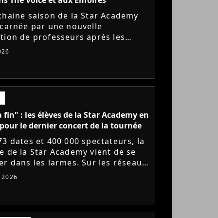
chaine saison de la Star Academy
ncarnée par une nouvelle
tion de professeurs après les
s annoncés de Michael Goldman,
026
Bernardoni et Marlène Schaff. La...
a fin" : les élèves de la Star Academy en
pour le dernier concert de la tournée
73 dates et 400 000 spectateurs, la
e de la Star Academy vient de se
er dans les larmes. Sur les réseaux
x, les élèves adressent un dernier
t 2026
e au public...