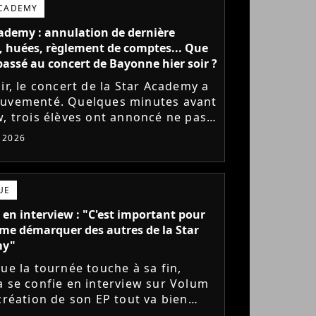
ACADEMY
ademy : annulation de dernière
 huées, règlement de comptes... Que
l passé au concert de Bayonne hier soir ?
ir, le concert de la Star Academy a
uvementé. Quelques minutes avant
w, trois élèves ont annoncé ne pas
r monter sur scène pour des
t 2026
 politiques. Leur...
UE
 en interview : "C'est important pour
me démarquer des autres de la Star
my"
que la tournée touche à sa fin,
a se confie en interview sur Volum
 création de son EP tout va bien
s), son envie de gommer l'étiquette