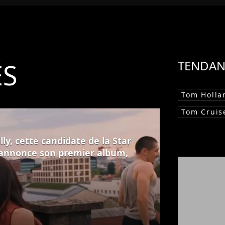
ÉS
TENDAN
Tom Holla
Tom Cruis
ly, cette candidate de la Star
 annonce son premier album,