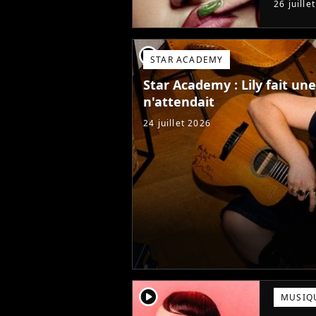
26 juille
Star Ac
player2
STAR ACADEMY
Star Academy : Lily fait u
n'attendait
24 juillet 2026
player2
MUSIQ