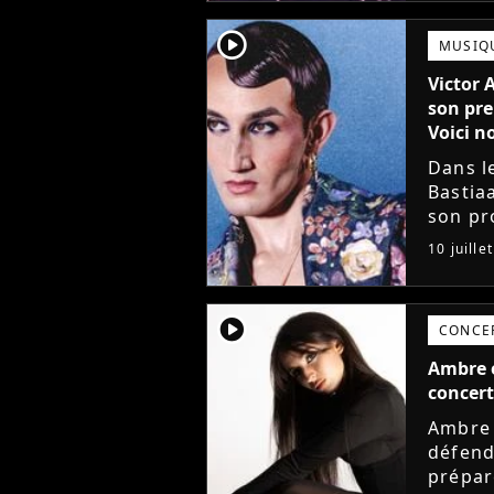
player2
MUSIQ
Victor 
son pre
Voici no
Dans l
Bastia
son pro
avec l
10 juille
mieux. 
player2
CONCE
Ambre e
concert
Ambre 
défend
prépar