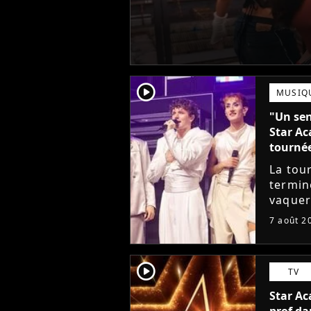
player2
MUSIQ
"Un sen
Star Ac
tourné
La tou
termin
vaquer 
cet élè
7 août 2
de ne p
player2
TV
Star Ac
prof da