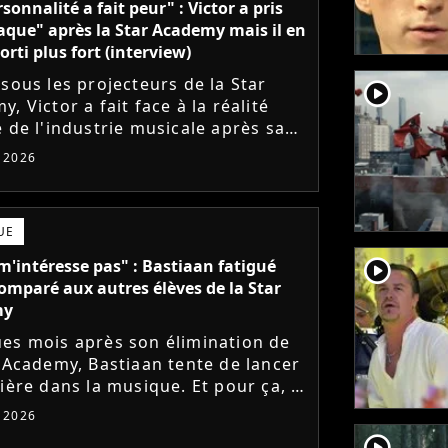
sonnalité a fait peur" : Victor a pris
aque" après la Star Academy mais il en
orti plus fort (interview)
 sous les projecteurs de la Star
player2
, Victor a fait face à la réalité
e de l'industrie musicale après sa
 de l'émission. Face à des maisons
t 2026
ues frileuses,...
UE
player2
m'intéresse pas" : Bastiaan fatigué
comparé aux autres élèves de la Star
my
es mois après son élimination de
r Academy, Bastiaan tente de lancer
ière dans la musique. Et pour ça, le
ur a récemment dévoilé "Château",
t 2026
mier single....
player2