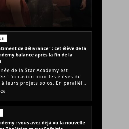
UE
timent de délivrance" : cet élève de la
ademy balance après la fin de la
e
rnée de la Star Academy est
ée. L'occasion pour les élèves de
à leurs projets solos. En parallèle,
ve sort du silence et se dit soulagé
026
lus être sur...
ademy : vous avez déjà vu la nouvelle
ns The Voice et aux Enfoirés