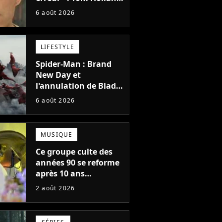
la star de Spider-Man,
6 août 2026
ne referait pas ce
blockbuster
LIFESTYLE
Spider-Man : Brand
New Day et
l'annulation de Blade
montrent que Marvel
6 août 2026
n'est plus capable de
faire quoi que ce soit
de simple
MUSIQUE
Ce groupe culte des
années 90 se reforme
après 10 ans
d'absence et annonce
2 août 2026
des concerts