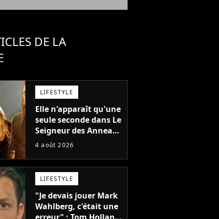
ICLES DE LA
E
LIFESTYLE
Elle n'apparaît qu'une
seule seconde dans Le
Seigneur des Anneaux
: avez-vous reconnu
4 août 2026
cette légende du
cinéma dans la saga ?
LIFESTYLE
"Je devais jouer Mark
Wahlberg, c'était une
erreur" : Tom Holland,