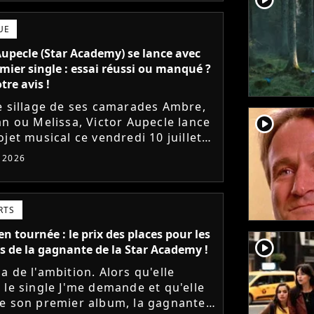
UE
Aupecle (Star Academy) se lance avec
mier single : essai réussi ou manqué ?
tre avis !
e sillage de ses camarades Ambre,
player2
an ou Melissa, Victor Aupecle lance
jet musical ce vendredi 10 juillet
a parution du single Je fais de mon
t 2026
Le demi-finaliste...
RTS
n tournée : le prix des places pour les
player2
s de la gagnante de la Star Academy !
a de l'ambition. Alors qu'elle
 le single J'me demande et qu'elle
e son premier album, la gagnante