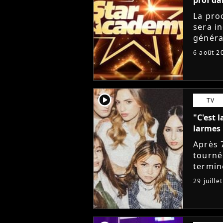
La pro
sera i
généra
départ
6 août 2
Lucie 
player2
TV
"C'est l
larmes 
Après 
tourné
termin
sociau
29 juille
messag