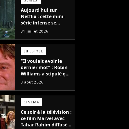
SÉRIES
Aujourd'hui sur
Netflix : cette mini-
série intense se
regarde en une seule
31 juillet 2026
après-midi
LIFESTYLE
"Il voulait avoir le
dernier mot" : Robin
Williams a stipulé que
sa voix ne pourrait
3 août 2026
pas être utilisée avant
2039, pourtant Disney
possède des
CINÉMA
enregistrements
inédits
Ce soir à la télévision :
ce film Marvel avec
Tahar Rahim diffusé