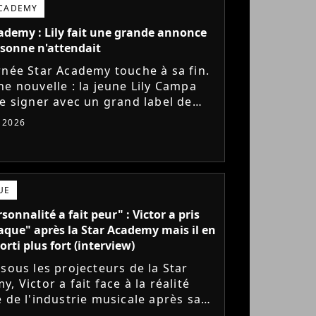
ACADEMY
ademy : Lily fait une grande annonce
sonne n'attendait
rnée Star Academy touche à sa fin.
ne nouvelle : la jeune Lily Campa
de signer avec un grand label de
e en France.
t 2026
UE
sonnalité a fait peur" : Victor a pris
aque" après la Star Academy mais il en
orti plus fort (interview)
 sous les projecteurs de la Star
, Victor a fait face à la réalité
e de l'industrie musicale après sa
 de l'émission. Face à des maisons