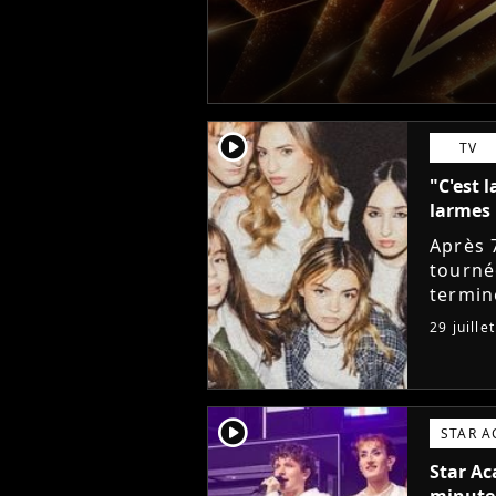
player2
TV
"C'est l
larmes 
Après 
tourné
termin
sociau
29 juille
messag
player2
STAR 
Star Ac
minute,