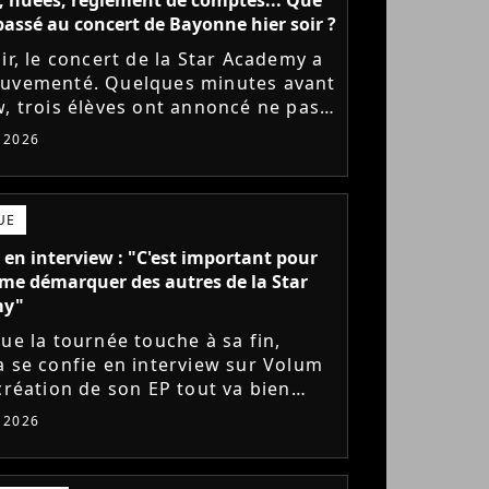
l passé au concert de Bayonne hier soir ?
ir, le concert de la Star Academy a
uvementé. Quelques minutes avant
w, trois élèves ont annoncé ne pas
r monter sur scène pour des
t 2026
 politiques. Leur...
UE
 en interview : "C'est important pour
me démarquer des autres de la Star
my"
que la tournée touche à sa fin,
a se confie en interview sur Volum
 création de son EP tout va bien
s), son envie de gommer l'étiquette
t 2026
ademy, le jeu...