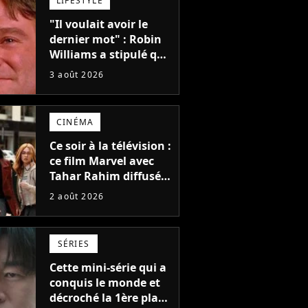
LIFESTYLE
"Il voulait avoir le
dernier mot" : Robin
Williams a stipulé que
sa voix ne pourrait
3 août 2026
pas être utilisée avant
2039, pourtant Disney
possède des
CINÉMA
enregistrements
inédits
Ce soir à la télévision :
ce film Marvel avec
Tahar Rahim diffusé
pour la toute
2 août 2026
première fois en
France
SÉRIES
Cette mini-série qui a
conquis le monde et
décroché la 1ère place