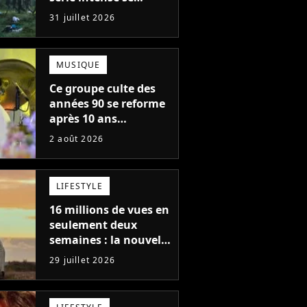
regarde en une seule
31 juillet 2026
après-midi
MUSIQUE
Ce groupe culte des
années 90 se reforme
après 10 ans
d'absence et annonce
2 août 2026
des concerts
LIFESTYLE
16 millions de vues en
seulement deux
semaines : la nouvelle
série Netflix idéale
29 juillet 2026
pour les fans de
Yellowstone