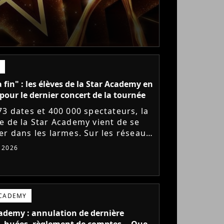
a fin" : les élèves de la Star Academy en
pour le dernier concert de la tournée
73 dates et 400 000 spectateurs, la
e de la Star Academy vient de se
er dans les larmes. Sur les réseaux
x, les élèves adressent un dernier
t 2026
e au public...
ACADEMY
ademy : annulation de dernière
 huées, règlement de comptes... Que