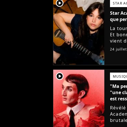
player2
STAR 
Star Ac
que per
La tou
Et bon
vient 
musiqu
24 juille
player2
MUSIQ
"Ma per
"une cl
est ress
Révélé
Academy
brutal
sortie