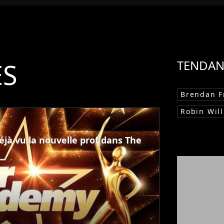
ÉS
TENDAN
Brendan F
Robin Wil
éjà vu la nouvelle prof dans The