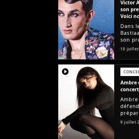
Victor 
son pre
Voici no
Dans l
Bastia
son pro
avec l
10 juille
mieux. 
player2
CONCE
Ambre e
concert
Ambre 
défend
prépar
de la 
9 juillet
annonc