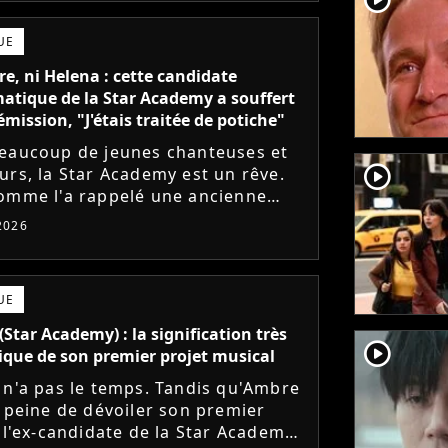
UE
e, ni Helena : cette candidate
tique de la Star Academy a souffert
émission, "J'étais traitée de potiche"
eaucoup de jeunes chanteuses et
player2
urs, la Star Academy est un rêve.
omme l'a rappelé une ancienne
te, l'émission de TF1 n'est pas
 2026
s simple à vivre.
UE
(Star Academy) : la signification très
player2
que de son premier projet musical
 n'a pas le temps. Tandis qu'Ambre
à peine de dévoiler son premier
, l'ex-candidate de la Star Academy