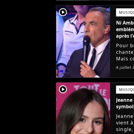
player2
MUSIQ
Ni Ambr
embléma
après l'
Pour b
chante
Mais c
gagnan
4 juillet
toujour
player2
MUSIQ
Jeanne 
symboli
Jeanne
vient 
single