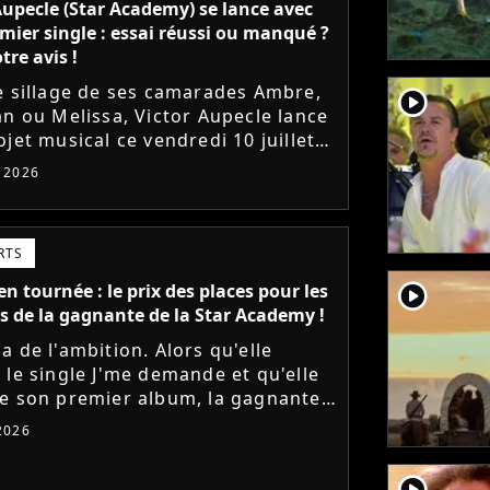
Aupecle (Star Academy) se lance avec
mier single : essai réussi ou manqué ?
tre avis !
e sillage de ses camarades Ambre,
player2
an ou Melissa, Victor Aupecle lance
jet musical ce vendredi 10 juillet
a parution du single Je fais de mon
t 2026
Le demi-finaliste...
RTS
player2
n tournée : le prix des places pour les
s de la gagnante de la Star Academy !
a de l'ambition. Alors qu'elle
 le single J'me demande et qu'elle
e son premier album, la gagnante
dernière saison de la Star Academy
 2026
e les dates de sa...
player2