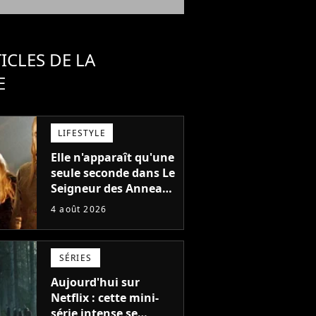
ICLES DE LA
E
LIFESTYLE
Elle n'apparaît qu'une
seule seconde dans Le
Seigneur des Anneaux
: avez-vous reconnu
4 août 2026
cette légende du
cinéma dans la saga ?
SÉRIES
Aujourd'hui sur
Netflix : cette mini-
série intense se