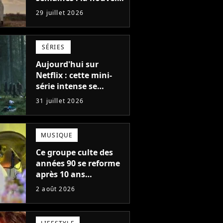
série Netflix idéale
29 juillet 2026
pour les fans de
Yellowstone
SÉRIES
Aujourd'hui sur
Netflix : cette mini-
série intense se
regarde en une seule
31 juillet 2026
après-midi
MUSIQUE
Ce groupe culte des
années 90 se reforme
après 10 ans
d'absence et annonce
2 août 2026
des concerts