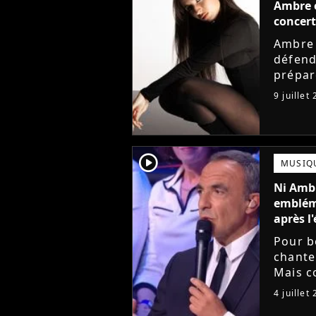
Ambre e
concert
Ambre 
défend
prépar
de la 
9 juillet
annonc
player2
MUSIQ
Ni Ambr
embléma
après l'
Pour b
chante
Mais c
gagnan
4 juillet
toujour