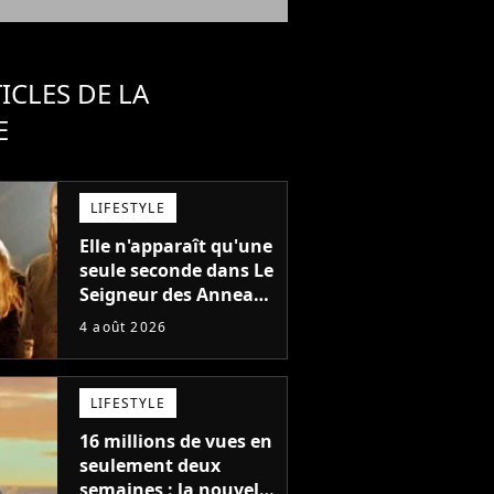
ICLES DE LA
E
LIFESTYLE
Elle n'apparaît qu'une
seule seconde dans Le
Seigneur des Anneaux
: avez-vous reconnu
4 août 2026
cette légende du
cinéma dans la saga ?
LIFESTYLE
16 millions de vues en
seulement deux
semaines : la nouvelle