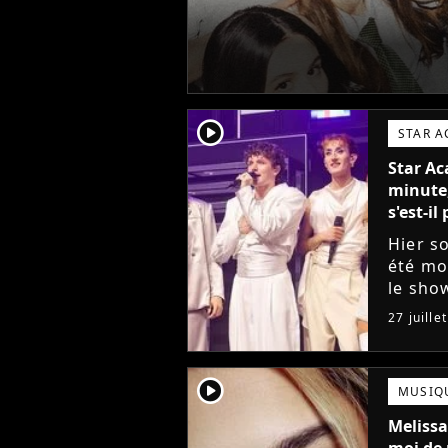
player2
STAR 
Star Ac
minute,
s'est-i
Hier so
été mo
le sho
vouloi
27 juille
raisons
player2
MUSIQ
Melissa
moi de 