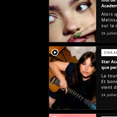
Acade
Alors 
Meliss
sur la
(j'croi
26 juille
Star Ac
player2
STAR 
Star Ac
que per
La tou
Et bon
vient 
musiqu
24 juille