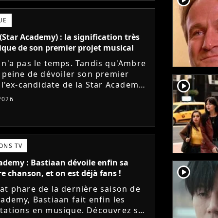
UE
(Star Academy) : la signification très
que de son premier projet musical
 n'a pas le temps. Tandis qu'Ambre
à peine de dévoiler son premier
player2
, l'ex-candidate de la Star Academy
te à sortir un troisième titre (Les
 2026
 et vient...
ONS TV
ademy : Bastiaan dévoile enfin sa
player2
e chanson, et on est déjà fans !
at phare de la dernière saison de
cademy, Bastiaan fait enfin les
tations en musique. Découvrez son