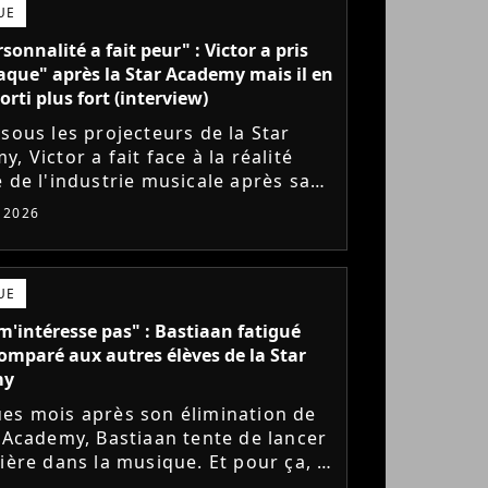
UE
sonnalité a fait peur" : Victor a pris
aque" après la Star Academy mais il en
orti plus fort (interview)
 sous les projecteurs de la Star
, Victor a fait face à la réalité
e de l'industrie musicale après sa
 de l'émission. Face à des maisons
t 2026
ues frileuses,...
UE
m'intéresse pas" : Bastiaan fatigué
comparé aux autres élèves de la Star
my
es mois après son élimination de
r Academy, Bastiaan tente de lancer
ière dans la musique. Et pour ça, le
ur a récemment dévoilé "Château",