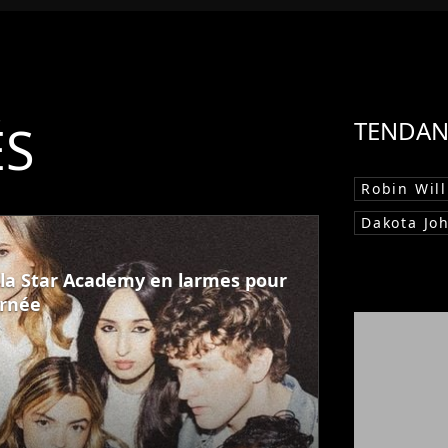
ÉS
TENDAN
Robin Wil
Dakota Jo
de la Star Academy en larmes pour
urnée