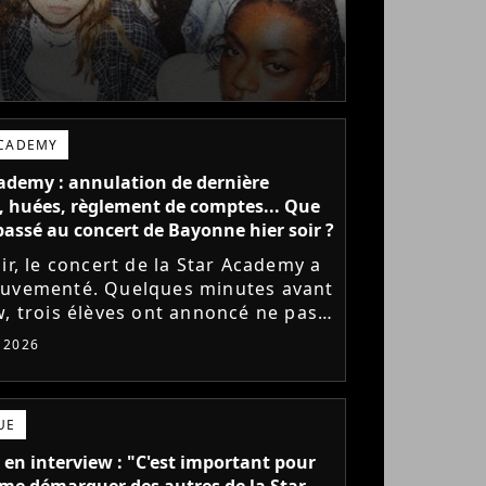
ACADEMY
ademy : annulation de dernière
 huées, règlement de comptes... Que
l passé au concert de Bayonne hier soir ?
ir, le concert de la Star Academy a
uvementé. Quelques minutes avant
w, trois élèves ont annoncé ne pas
r monter sur scène pour des
t 2026
 politiques. Leur...
UE
 en interview : "C'est important pour
me démarquer des autres de la Star