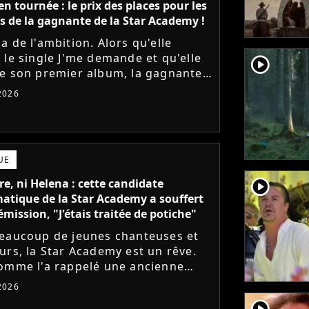
n tournée : le prix des places pour les
s de la gagnante de la Star Academy !
a de l'ambition. Alors qu'elle
 le single J'me demande et qu'elle
player2
e son premier album, la gagnante
dernière saison de la Star Academy
 2026
e les dates de sa...
UE
player2
e, ni Helena : cette candidate
tique de la Star Academy a souffert
émission, "J'étais traitée de potiche"
eaucoup de jeunes chanteuses et
urs, la Star Academy est un rêve.
omme l'a rappelé une ancienne
te, l'émission de TF1 n'est pas
 2026
s simple à vivre.
player2