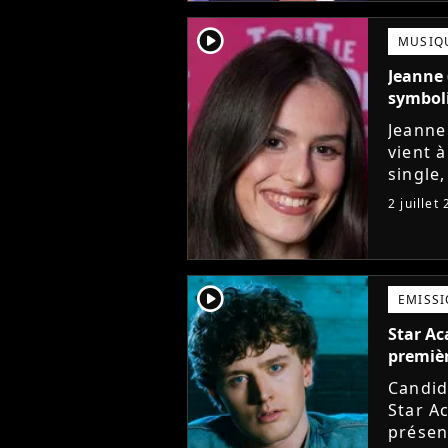
player2
MUSIQ
Jeanne 
symboli
Jeanne
vient 
single
s'apprê
2 juillet
règles)
player2
EMISSI
Star Ac
premièr
Candid
Star A
présen