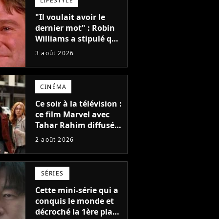
LIFESTYLE
"Il voulait avoir le
dernier mot" : Robin
Williams a stipulé que
sa voix ne pourrait
3 août 2026
pas être utilisée avant
2039, pourtant Disney
possède des
CINÉMA
enregistrements
inédits
Ce soir à la télévision :
ce film Marvel avec
Tahar Rahim diffusé
pour la toute
2 août 2026
première fois en
France
SÉRIES
Cette mini-série qui a
conquis le monde et
décroché la 1ère place