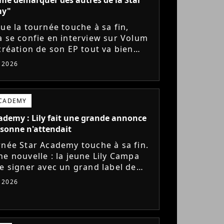
my"
que la tournée touche à sa fin,
a se confie en interview sur Volum
 création de son EP tout va bien
s), son envie de gommer l'étiquette
t 2026
ademy, le jeu...
ACADEMY
ademy : Lily fait une grande annonce
sonne n'attendait
rnée Star Academy touche à sa fin.
ne nouvelle : la jeune Lily Campa
de signer avec un grand label de
e en France.
t 2026