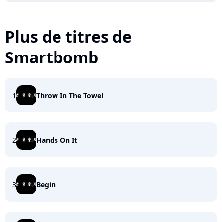
Plus de titres de
Smartbomb
1
Throw In The Towel
2
Hands On It
3
Begin