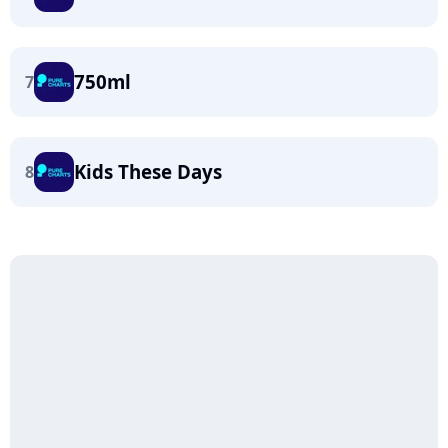
750ml
7
Kids These Days
8