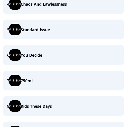
4
Chaos And Lawlessness
5
Standard Issue
6
You Decide
7
750ml
8
Kids These Days