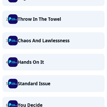
Throw In The Towel
2
Chaos And Lawlessness
3
Hands On It
4
Standard Issue
5
You Decide
6