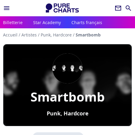
menu
newsletter
search
Billetterie
Star Academy
Charts français
Accueil
/
Artistes
/
Punk, Hardcore
/
Smartbomb
Smartbomb
Punk, Hardcore