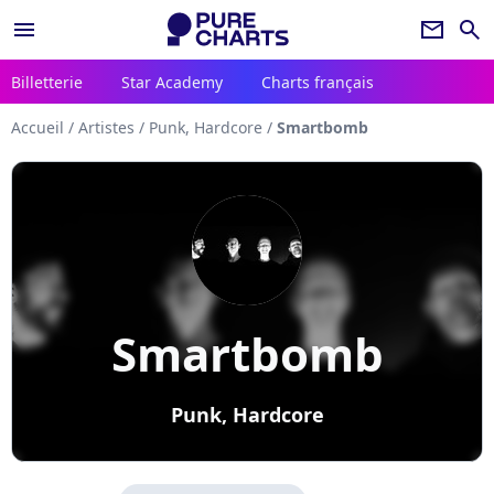
menu
newsletter
search
Billetterie
Star Academy
Charts français
Accueil
/
Artistes
/
Punk, Hardcore
/
Smartbomb
Smartbomb
Punk, Hardcore