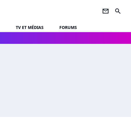
newsletter
search
TV ET MÉDIAS
FORUMS