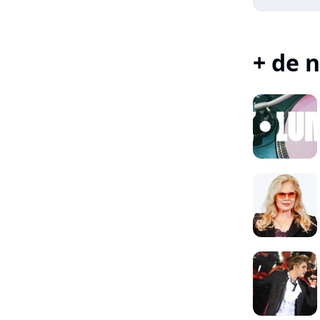
+ de n