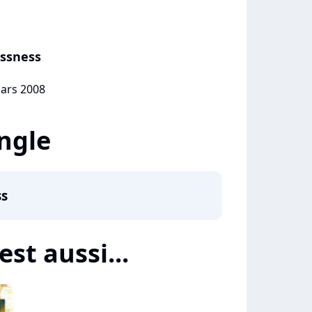
ssness
mars 2008
ingle
ss
st aussi...