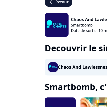
arrow_left
Retour
Chaos And Lawle
Smartbomb
Date de sortie: 10 
Decouvrir le s
Chaos And Lawlessne
Smartbomb, c'e