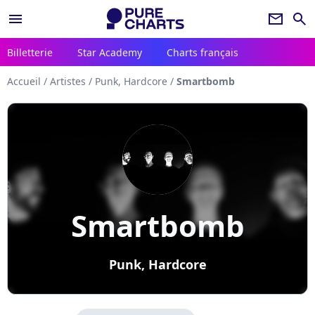
menu
newsletter
search
Billetterie
Star Academy
Charts français
Accueil
/
Artistes
/
Punk, Hardcore
/
Smartbomb
Smartbomb
Punk, Hardcore