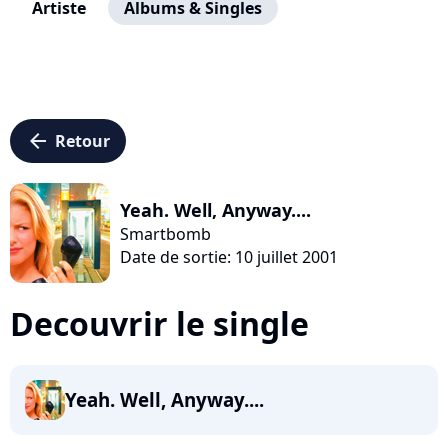
Artiste
Albums & Singles
arrow_left
Retour
Yeah. Well, Anyway....
Smartbomb
Date de sortie: 10 juillet 2001
Decouvrir le single
Yeah. Well, Anyway....