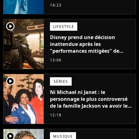
populaire de son auteur
14:23
player2
LIFESTYLE
Disney prend une décision
inattendue après les
"performances mitigées" de
Vaiana et The Mandalorian &
13:06
Grogu au box-office
player2
SÉRIES
Ni Michael ni Janet : le
personnage le plus controversé
de la famille Jackson va avoir le
droit à sa propre série
12:18
player2
MUSIQUE