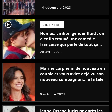
14 décembre 2023
player2
CINÉ SÉRIE
Homos, virilité, gender fluid : on
a enfin trouvé une comédie
française qui parle de tout ça
sans être super ringarde
20 avril 2023
Marine Lorphelin de nouveau en
couple et vous aviez déjà vu son
nouveau compagnon... à la télé
9 octobre 2023
Jenna Ortega furieuse après les