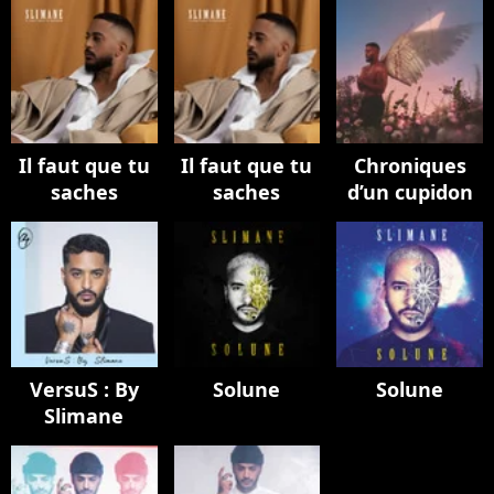
Il faut que tu
Il faut que tu
Chroniques
saches
saches
d’un cupidon
VersuS : By
Solune
Solune
Slimane