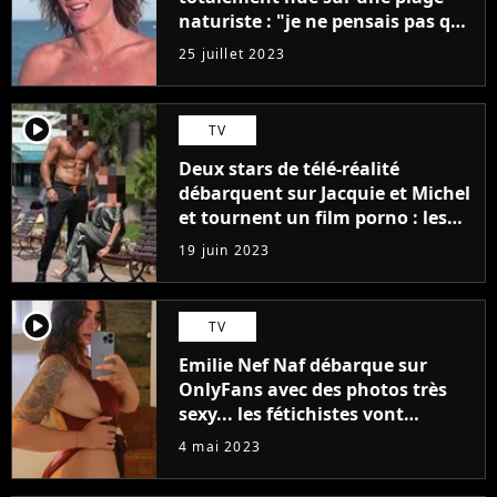
naturiste : "je ne pensais pas que
j'arriverais à le faire..."
25 juillet 2023
player2
TV
Deux stars de télé-réalité
débarquent sur Jacquie et Michel
et tournent un film porno : les
premières images du tournage
19 juin 2023
(exclu)
player2
TV
Emilie Nef Naf débarque sur
OnlyFans avec des photos très
sexy... les fétichistes vont
prendre leur pied !
4 mai 2023