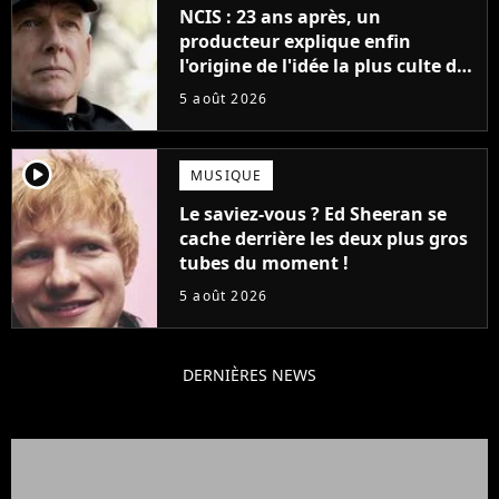
NCIS : 23 ans après, un
producteur explique enfin
l'origine de l'idée la plus culte de
la série (et on ne parle pas du
5 août 2026
bateau)
player2
MUSIQUE
Le saviez-vous ? Ed Sheeran se
cache derrière les deux plus gros
tubes du moment !
5 août 2026
DERNIÈRES NEWS