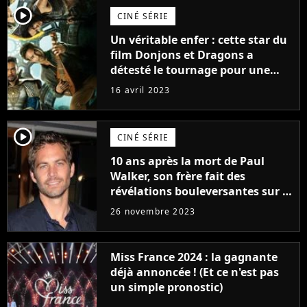
player2
CINÉ SÉRIE
Un véritable enfer : cette star du
film Donjons et Dragons a
détesté le tournage pour une
raison très spéciale
16 avril 2023
player2
CINÉ SÉRIE
10 ans après la mort de Paul
Walker, son frère fait des
révélations bouleversantes sur la
réaction des acteurs de Fast and
26 novembre 2023
Furious
Miss France 2024 : la gagnante
déjà annoncée ! (Et ce n'est pas
un simple pronostic)