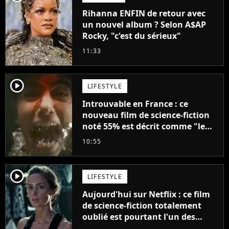
Rihanna ENFIN de retour avec
un nouvel album ? Selon A$AP
Rocky, "c'est du sérieux"
11:33
player2
LIFESTYLE
Introuvable en France : ce
nouveau film de science-fiction
noté 55% est décrit comme "le
plus stupide de l'année"
10:55
player2
LIFESTYLE
Aujourd'hui sur Netflix : ce film
de science-fiction totalement
oublié est pourtant l'un des
meilleurs des années 2010