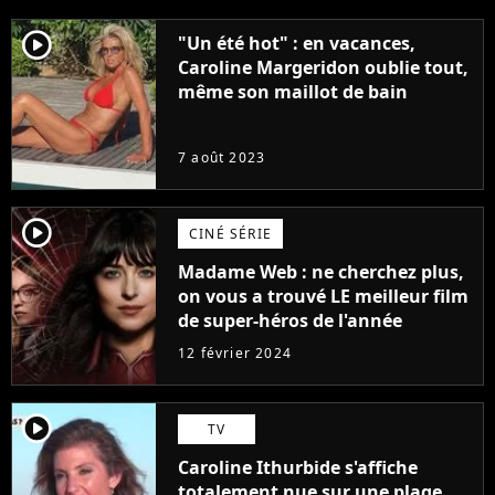
player2
"Un été hot" : en vacances,
Caroline Margeridon oublie tout,
même son maillot de bain
7 août 2023
player2
CINÉ SÉRIE
Madame Web : ne cherchez plus,
on vous a trouvé LE meilleur film
de super-héros de l'année
12 février 2024
player2
TV
Caroline Ithurbide s'affiche
totalement nue sur une plage