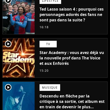
player2
LIFESTYLE
Ted Lasso saison 4 : pourquoi ces
personnages adorés des fans ne
sont pas dans la suite ?
16:18
player2
TV
Star Academy : vous avez déjà vu
la nouvelle prof dans The Voice
et aux Enfoirés
15:20
player2
MUSIQUE
Descendu en flèche par la
critique à sa sortie, cet album est
en train de devenir le plus