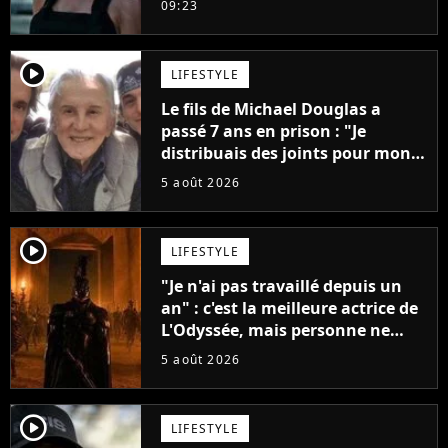
09:23
player2
LIFESTYLE
Le fils de Michael Douglas a
passé 7 ans en prison : "Je
distribuais des joints pour mon
père"
5 août 2026
player2
LIFESTYLE
"Je n'ai pas travaillé depuis un
an" : c'est la meilleure actrice de
L'Odyssée, mais personne ne
veut lui donner de rôle au
5 août 2026
cinéma
player2
LIFESTYLE