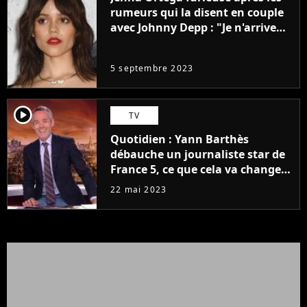
rumeurs qui la disent en couple
avec Johnny Depp : "Je n'arrive
même pas..."
5 septembre 2023
player2
TV
Quotidien : Yann Barthès
débauche un journaliste star de
France 5, ce que cela va changer
à la rentrée
22 mai 2023