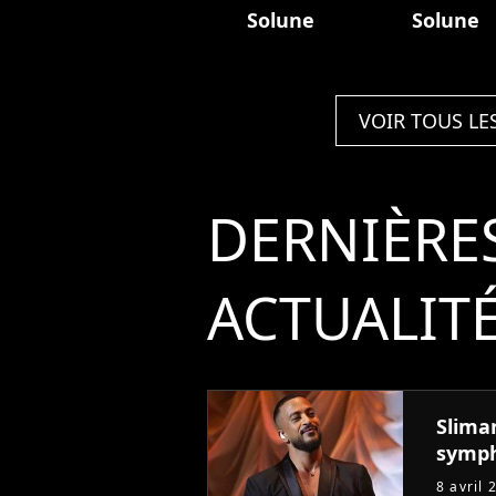
Solune
Solune
VOIR TOUS LE
DERNIÈRE
ACTUALIT
Slima
symph
8 avril 