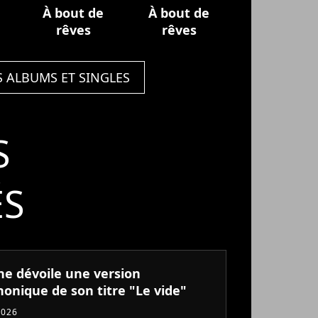
À bout de
À bout de
rêves
rêves
S ALBUMS ET SINGLES
S
ÉS
ne dévoile une version
onique de son titre "Le vide"
2026