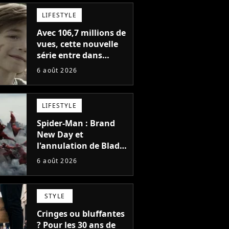
LIFESTYLE
Avec 106,7 millions de
vues, cette nouvelle
série entre dans
l'histoire de Netflix en
6 août 2026
seulement 48 jours
LIFESTYLE
Spider-Man : Brand
New Day et
l'annulation de Blade
montrent que Marvel
6 août 2026
n'est plus capable de
faire quoi que ce soit
de simple
STYLE
Cringes ou bluffantes
? Pour les 30 ans de