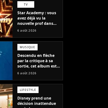
TV
Star Academy : vous
avez déjà vu la
nouvelle prof dans
The Voice et aux
6 août 2026
Enfoirés
MUSIQUE
Descendu en flèche
par la critique à sa
sortie, cet album est
en train de devenir le
6 août 2026
plus populaire de son
auteur
LIFESTYLE
Disney prend une
décision inattendue