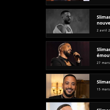
Slima
nouve
2 avril 
Slima
émou
27 mars
Slima
15 mars