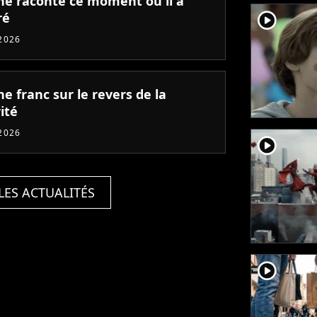
ne raconte ce moment où il a
player2
ré
2026
e franc sur le revers de la
ité
2026
player2
LES ACTUALITÉS
player2