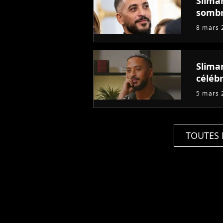
Slima
somb
8 mars 
Sliman
célébr
5 mars 
TOUTES 