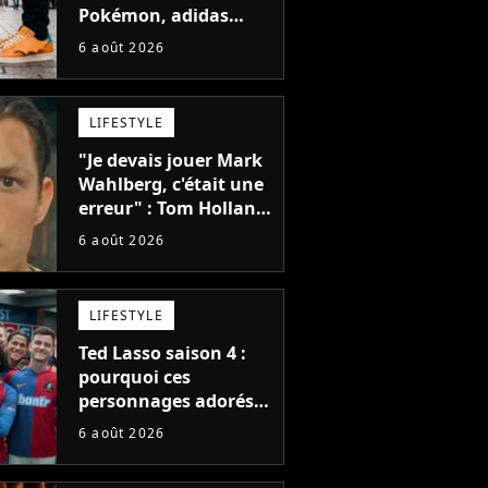
Pokémon, adidas
dévoile une énorme
6 août 2026
collection de sneakers
et je ne sais pas quoi
en penser
LIFESTYLE
"Je devais jouer Mark
Wahlberg, c'était une
erreur" : Tom Holland,
la star de Spider-Man,
6 août 2026
ne referait pas ce
blockbuster
LIFESTYLE
Ted Lasso saison 4 :
pourquoi ces
personnages adorés
des fans ne sont pas
6 août 2026
dans la suite ?