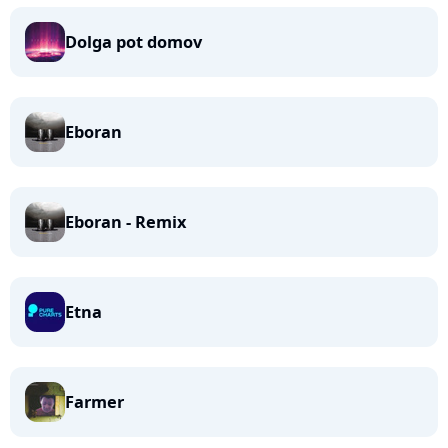
Dolga pot domov
Eboran
Eboran - Remix
Etna
Farmer