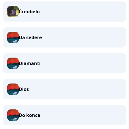
Črnobelo
Da sedere
Diamanti
Dios
Do konca