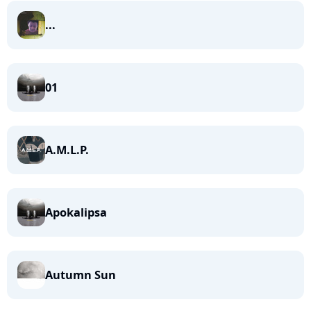
...
01
A.M.L.P.
Apokalipsa
Autumn Sun