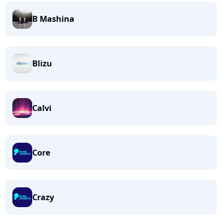
B Mashina
Blizu
Calvi
Core
Crazy