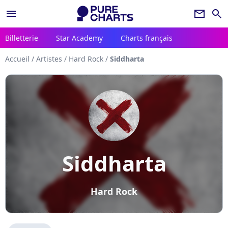
menu
newsletter
search
Billetterie
Star Academy
Charts français
Accueil
/
Artistes
/
Hard Rock
/
Siddharta
Siddharta
Hard Rock