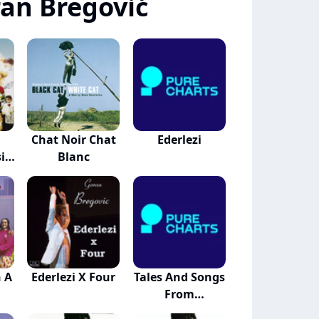
an Bregović
Chat Noir Chat
Ederlezi
ic
Blanc
 A
Ederlezi X Four
Tales And Songs
From
Weddings...