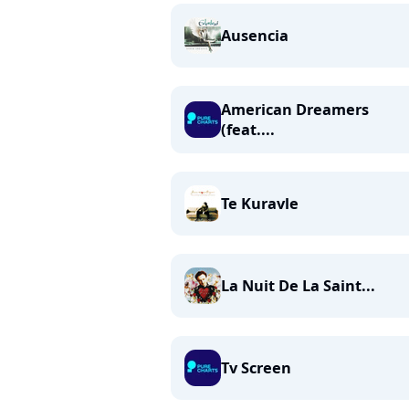
Ausencia
American Dreamers
(feat....
Te Kuravle
La Nuit De La Saint...
Tv Screen