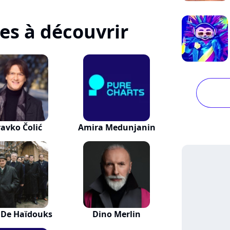
tes à découvrir
ravko Čolić
Amira Medunjanin
 De Haïdouks
Dino Merlin