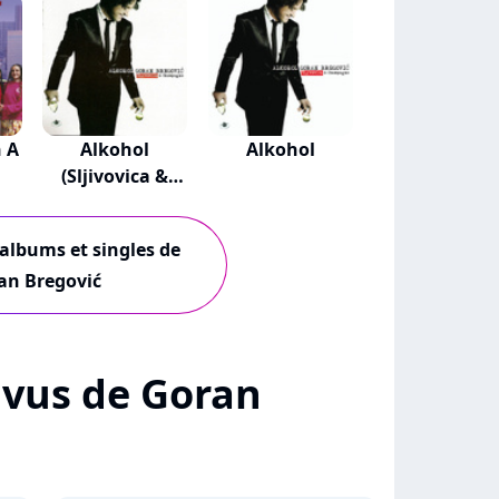
 A
Alkohol
Alkohol
(Sljivovica &
Champagne)
 albums et singles de
an Bregović
+ vus de Goran