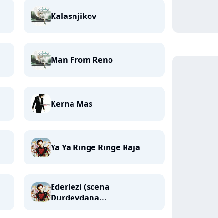
Kalasnjikov
Man From Reno
Kerna Mas
Ya Ya Ringe Ringe Raja
Ederlezi (scena
Durdevdana...