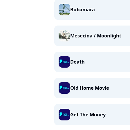
Bubamara
Mesecina / Moonlight
Death
Old Home Movie
Get The Money