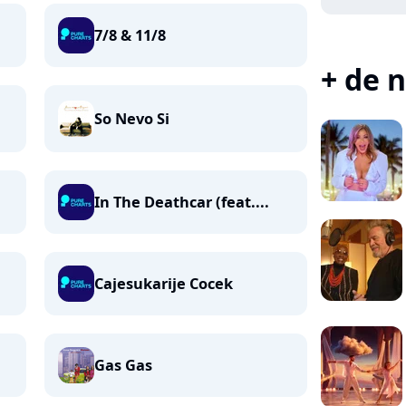
7/8 & 11/8
+ de n
So Nevo Si
In The Deathcar (feat....
Cajesukarije Cocek
Gas Gas