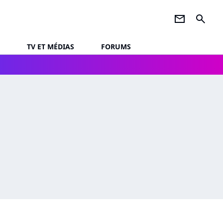
newsletter
search
TV ET MÉDIAS
FORUMS