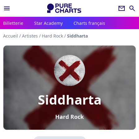
menu
newsletter
search
Billetterie
Star Academy
Charts français
Accueil
/
Artistes
/
Hard Rock
/
Siddharta
Siddharta
Hard Rock