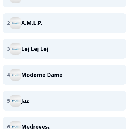
A.M.L.P.
2
Lej Lej Lej
3
Moderne Dame
4
Jaz
5
Medrevesa
6