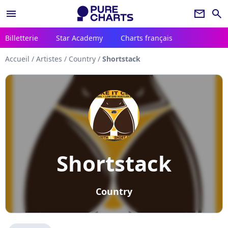
menu
newsletter
search
Billetterie
Star Academy
Charts français
Accueil
/
Artistes
/
Country
/
Shortstack
Shortstack
Country