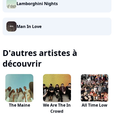
Lamborghini Nights
Man In Love
D'autres artistes à
découvrir
The Maine
We Are The In
All Time Low
Crowd