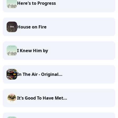
Here's to Progress
House on Fire
I Knew Him by
In The Air - Original...
It's Good To Have Met...