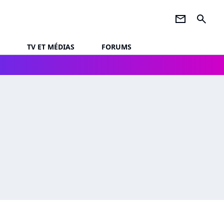
newsletter
search
TV ET MÉDIAS
FORUMS