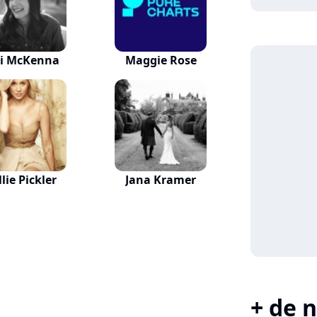
ri McKenna
Maggie Rose
lie Pickler
Jana Kramer
+ de n