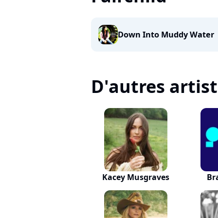
Down Into Muddy Water
D'autres artis
Kacey Musgraves
Br