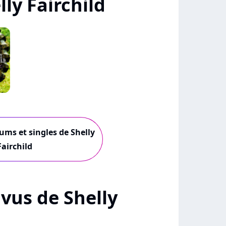
ly Fairchild
bums et singles de Shelly
Fairchild
+ vus de Shelly