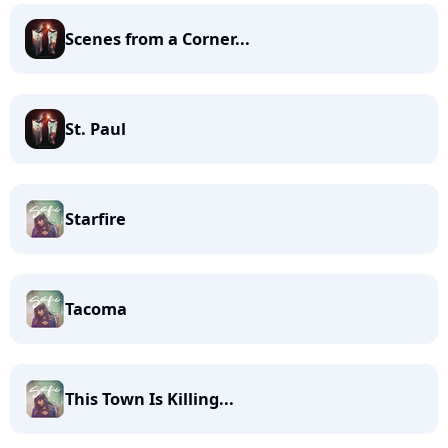
Scenes from a Corner...
St. Paul
Starfire
Tacoma
This Town Is Killing...