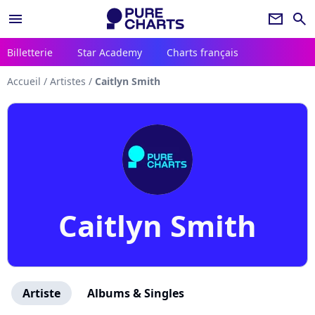
menu
newsletter
search
Billetterie
Star Academy
Charts français
Accueil
/
Artistes
/
Caitlyn Smith
Caitlyn Smith
Artiste
Albums & Singles