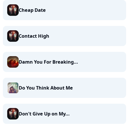
Cheap Date
Contact High
Damn You For Breaking...
Do You Think About Me
Don't Give Up on My...